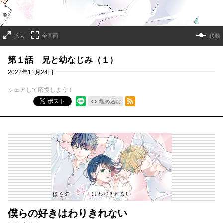
拡大
全画面
移動
第１話 兄と幼なじみ（１）
2022年11月24日
シェアして応援しよう！
RSSフィード
ポスト
埋め込む
僕らの好きはわりきれない