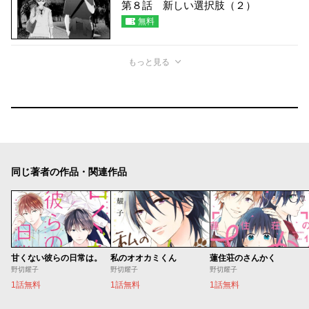
第８話 新しい選択肢（２）
無料
もっと見る
同じ著者の作品・関連作品
甘くない彼らの日常は。
私のオオカミくん
蓮住荘のさんかく
野切耀子
野切耀子
野切耀子
1話無料
1話無料
1話無料