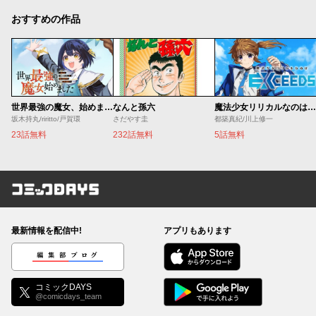
おすすめの作品
世界最強の魔女、始めました ～私だけ『攻略サイト』を見れる世界で自由に生きます～
なんと孫六
魔法少女リリカルなのは EXCEEDS
坂木持丸/riritto/戸賀環
さだやす圭
都築真紀/川上修一
23話無料
232話無料
5話無料
コミックDAYS
最新情報を配信中!
アプリもあります
編集部ブログ
コミックDAYS
@comicdays_team