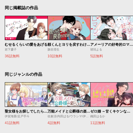
同じ掲載誌の作品
むせるくらいの愛をあげる
頼くんとヨリを戻すわけには！
アメーリアの好奇的ロマンス
岩下慶子
旗谷澄生
琥珀よる
36話無料
10話無料
5話無料
同じジャンルの作品
聖女様をお探しでしたら妹で間違いありません。さあどうぞお連れください、今すぐ。
万能メイドと公爵様の楽しい日々
ゼロ婚 ～甘くキケンな極秘任務～
伊賀海栗/足戸手斗
佐倉涼/内田ぱる/ウラシマ/伊藤テリヤキ
織田はるか
41話無料
4話無料
11話無料