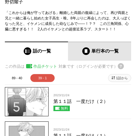
野切耀子
「これからは俺が守ってあげる」離婚した両親の復縁によって、再び両親と
兄と一緒に暮らし始めた女子高生・唯。8年ぶりに再会したのは、大人っぽく
なった兄と、イケメンに成長した幼なじみで――！？？ この三角関係、心
臓に悪すぎる！！ 2人のイケメンとの超接近系ラブ、スタート！！
話の一覧
単行本
の一覧
この作品は
作品チケット
対象です（ログインが必要です）
89 - 40
39 - 1
1話から
2023/11/24
第１１話 一度だけ（２）
無料
2023/11/24
第１１話 一度だけ（１）