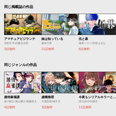
同じ掲載誌の作品
アマチュアビジランテ
妹は知っている
伍と碁
浅村壮平/内藤光太郎
雁木万里
蓮尾トウト/仲里はるな
3話無料
21話無料
8話無料
同じジャンルの作品
接待麻雀課
虚構推理
今夜もシリアルキラーと待ち合わせ
新川帆立/奥山響介/後藤悠太
片瀬茶柴/城平京
伊口紺/中村優児
4話無料
3話無料
11話無料