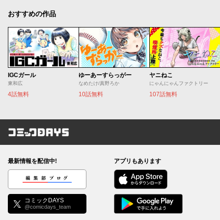
おすすめの作品
IGCガール
ゆーあーすらっがー
ヤニねこ
東和広
なめたけ/真野ろか
にゃんにゃんファクトリー
4話無料
10話無料
107話無料
コミックDAYS
最新情報を配信中!
アプリもあります
編集部ブログ
コミックDAYS
@comicdays_team