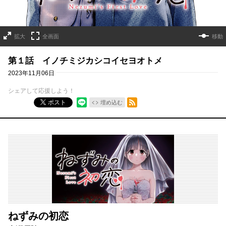
拡大
全画面
移動
第１話 イノチミジカシコイセヨオトメ
2023年11月06日
シェアして応援しよう！
RSSフィード
ポスト
埋め込む
ねずみの初恋