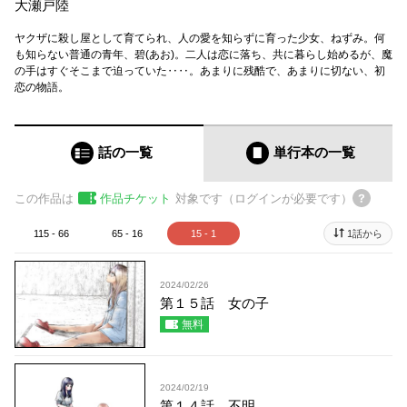
大瀬戸陸
ヤクザに殺し屋として育てられ、人の愛を知らずに育った少女、ねずみ。何
も知らない普通の青年、碧(あお)。二人は恋に落ち、共に暮らし始めるが、魔
の手はすぐそこまで迫っていた‥‥。あまりに残酷で、あまりに切ない、初
恋の物語。
話の一覧
単行本
の一覧
この作品は
作品チケット
対象です（ログインが必要です）
115 - 66
65 - 16
15 - 1
1話から
2024/02/26
第１５話 女の子
無料
2024/02/19
第１４話 不明