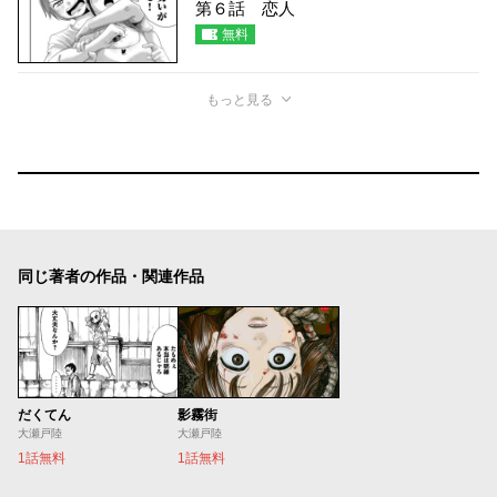
第６話 恋人
無料
もっと見る
同じ著者の作品・関連作品
だくてん
影霧街
大瀬戸陸
大瀬戸陸
1話無料
1話無料