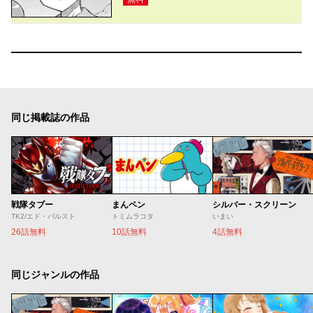
同じ掲載誌の作品
戦隊タブー
まんペン
シルバー・スクリーン
TK2/エド・バルスト
トミムラコタ
いまい
26話無料
10話無料
4話無料
同じジャンルの作品