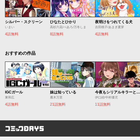
シルバー・スクリーン
ひなたとひかり
夜明けをつれてくる犬
いまい
高杉六花/べあろ/万冬しま
吉田桃子/あまぎ夏芽
4話無料
8話無料
4話無料
おすすめの作品
IGCガール
妹は知っている
今夜もシリアルキラーと待ち合わせ
東和広
雁木万里
伊口紺/中村優児
4話無料
21話無料
11話無料
コミックDAYS