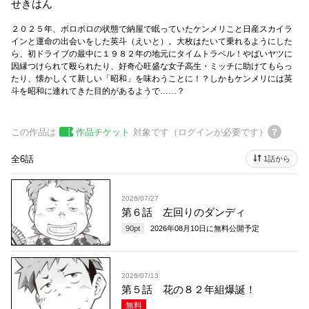
せきはん
２０２５年、ボロボロの状態で納屋で眠っていたケンメリこと日産スカイラ
インと運命の出会いをした英斗（えいと）。大枚はたいて乗れるようにした
ら、初ドライブの最中に１９８２年の地元にタイムトラベル！やばいヤツに
因縁つけられて殴られたり、好奇心旺盛な女子高生・ミッチに助けてもらっ
たり、懐かしくて新しい「昭和」を味わうことに！？しかもケンメリには英
斗を昭和に連れてきた目的があるようで……？
この作品は
作品チケット
対象です（ログインが必要です）
全6話
1話から
2026/07/27
第６話 左回りのダンディ
90
pt
2026年08月10日
に無料公開予定
2026/07/13
第５話 花の８２年組爆誕！
無料