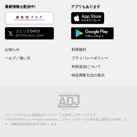
最新情報を配信中!
アプリもあります
編集部ブログ
コミックDAYS
@comicdays_team
お知らせ
利用規約
ヘルプ／使い方
プライバシーポリシー
外部送信について
特定商取引法の表示
コミックDAYSは正規版配信サイトマークを取得したサービスです。
©
KODANSHA Ltd.
All rights reserved. このサイトのデータの著作権は講談社が保有しま
す。無断複製転載放送等は禁止します。