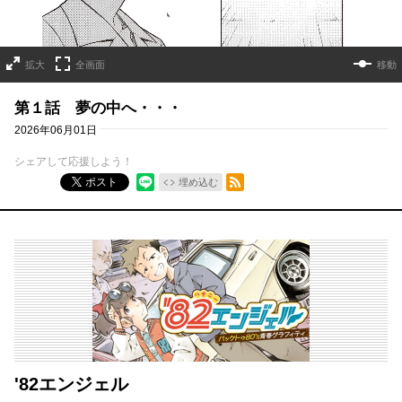
拡大
全画面
移動
第１話 夢の中へ・・・
2026年06月01日
シェアして応援しよう！
RSSフィード
ポスト
埋め込む
'82エンジェル