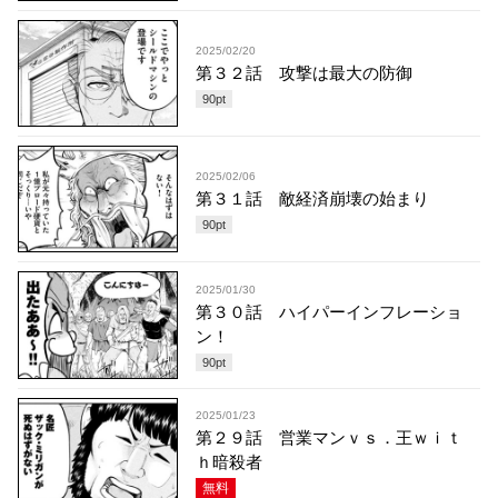
2025/02/20
第３２話 攻撃は最大の防御
90
pt
2025/02/06
第３１話 敵経済崩壊の始まり
90
pt
2025/01/30
第３０話 ハイパーインフレーショ
ン！
90
pt
2025/01/23
第２９話 営業マンｖｓ．王ｗｉｔ
ｈ暗殺者
無料