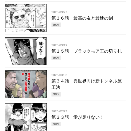
2025/03/27
第３６話 最高の友と最硬の剣
85
pt
2025/03/19
第３５話 ブラックモア王の切り札
85
pt
2025/03/06
第３４話 異世界向け新トンネル施
工法
90
pt
2025/02/27
第３３話 愛が足りない！
90
pt