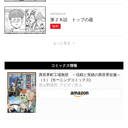
2025/01/16
第２８話 トップの器
無料
もっと見る
コミックス情報
異世界町工場無双 ～信頼と実績の異世界征服～
（１） (モーニングコミックス)
見ル野栄司, アビディ井上