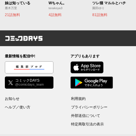
妹は知っている
Wちゃん。
ツレ猫 マルルとハチ
雁木万里
terakoya3
園田ゆり
21話無料
4話無料
81話無料
コミックDAYS
最新情報を配信中!
アプリもあります
編集部ブログ
コミックDAYS
@comicdays_team
お知らせ
利用規約
ヘルプ／使い方
プライバシーポリシー
外部送信について
特定商取引法の表示