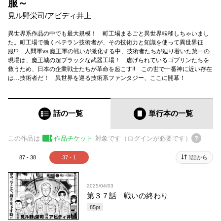
服～
見ル野栄司
/
アビディ井上
異世界系作品の中でも最大規模！ 町工場まるごと異世界転移しちゃいまし
た。町工場で働くベテラン技術者が、その技術力と知識を使って異世界征
服!? 人間軍vs.魔王軍の戦いが激化する中、技術者たちが辿り着いた第一の
現場は、魔王城の超ブラックな武器工場！ 虐げられているゴブリンたちを
救うため、日本の企業戦士たちが革命を起こす!! この世で一番神に近い存在
は…技術者だ！ 異世界を巡る技術系ファンタジー、ここに開幕！
話の一覧
単行本
の一覧
この作品は
作品チケット
対象です（ログインが必要です）
87 - 38
37 - 1
1話から
2025/04/03
第３７話 戦いの終わり
85
pt