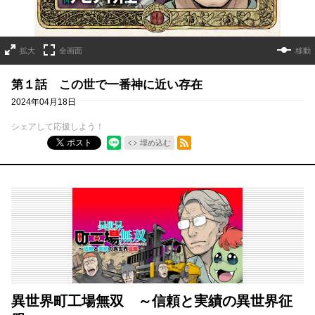
拡大
全画面
移動
第１話 この世で一番神に近い存在
2024年04月18日
シェアして応援しよう！
RSSフィード
ポスト
埋め込む
異世界町工場無双 ～信頼と実績の異世界征