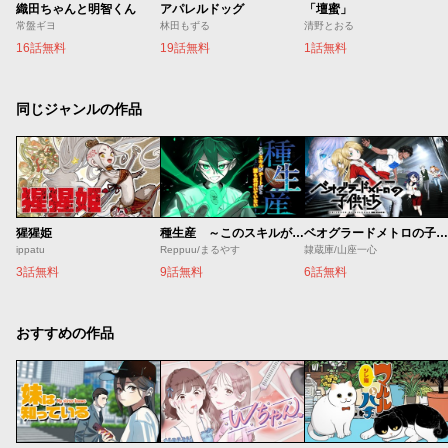
織田ちゃんと明智くん
アパレルドッグ
「壇蜜」
常盤ギヨ
林田もずる
清野とおる
16話無料
19話無料
1話無料
同じジャンルの作品
猩猩姫
種生産 ～このスキルがチートだとまだ誰も気付いていない～
ベオグラードメトロの子供たち
ippatu
Reppuu/まるやす
隷蔵庫/山座一心
3話無料
9話無料
6話無料
おすすめの作品