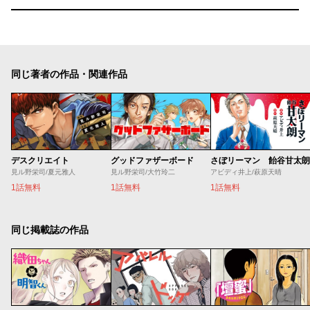
同じ著者の作品・関連作品
デスクリエイト
グッドファザーボード
さぼリーマン 飴谷甘太朗
見ル野栄司/夏元雅人
見ル野栄司/大竹玲二
アビディ井上/萩原天晴
1話無料
1話無料
1話無料
同じ掲載誌の作品