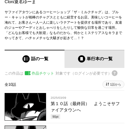
Clon
/
夏名ゆーま
サファイアタウンにあるコーヒーショップ「ザ・ミルクチャグ」は、ブル
ー・キャットが相棒のチャグスとともに経営するお店。美味しいコーヒーを
淹れて、お客さん一人一人に楽しいラテアートを提供する場所であり、友達
のジョーやアーディとおしゃべりをしたりして愉快な日常を過ごす場所。
「どんなお客様でも大歓迎」なものだから、何かとミステリアスなキラまで
やってきて、ハチャメチャな大騒ぎが起きて…！？
話の一覧
単行本
の一覧
この作品は
作品チケット
対象です（ログインが必要です）
全10話
1話から
2025/03/09
第１０話（最終回） ようこそサフ
ァイアタウンへ
90
pt