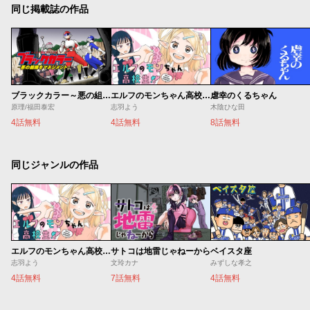
同じ掲載誌の作品
ブラックカラー～悪の組織をマネジメント～
エルフのモンちゃん高校生!!
虐幸のくるちゃん
原理/福田泰宏
志羽よう
木陰ひな田
4話無料
4話無料
8話無料
同じジャンルの作品
エルフのモンちゃん高校生!!
サトコは地雷じゃねーから
ベイスタ座
志羽よう
文玲カナ
みずしな孝之
4話無料
7話無料
4話無料