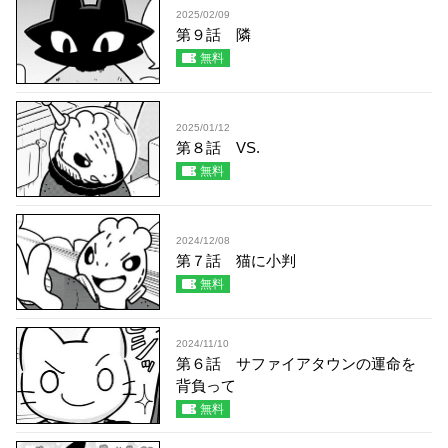
2025/02/09
第９話 隣
無料
2025/01/12
第８話 VS.
無料
2024/12/08
第７話 猫に小判
無料
2024/11/10
第６話 サファイアタウンの運命を
背負って
無料