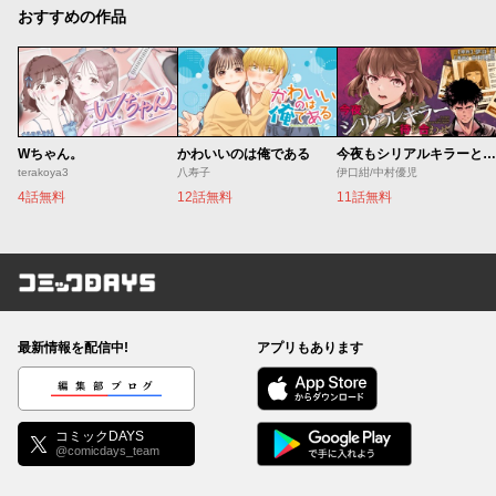
おすすめの作品
Wちゃん。
かわいいのは俺である
今夜もシリアルキラーと待ち合わせ
terakoya3
八寿子
伊口紺/中村優児
4話無料
12話無料
11話無料
コミックDAYS
最新情報を配信中!
アプリもあります
編集部ブログ
コミックDAYS
@comicdays_team