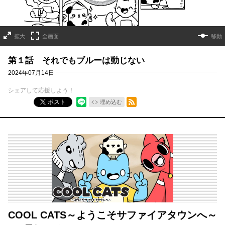
拡大
全画面
移動
第１話 それでもブルーは動じない
2024年07月14日
シェアして応援しよう！
RSSフィード
ポスト
埋め込む
COOL CATS～ようこそサファイアタウンへ～