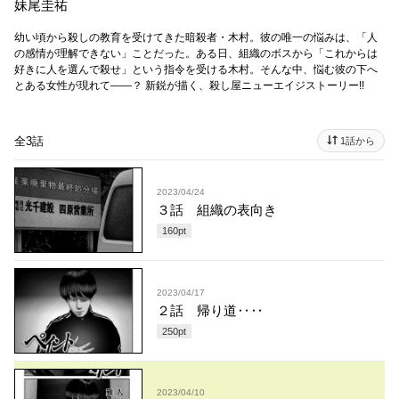
妹尾圭祐
幼い頃から殺しの教育を受けてきた暗殺者・木村。彼の唯一の悩みは、「人
の感情が理解できない」ことだった。ある日、組織のボスから「これからは
好きに人を選んで殺せ」という指令を受ける木村。そんな中、悩む彼の下へ
とある女性が現れて――？ 新鋭が描く、殺し屋ニューエイジストーリー!!
全3話
1話から
2023/04/24
３話 組織の表向き
160
pt
2023/04/17
２話 帰り道‥‥
250
pt
2023/04/10