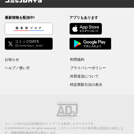
コミックDAYS
最新情報を配信中!
アプリもあります
編集部ブログ
コミックDAYS
@comicdays_team
お知らせ
利用規約
ヘルプ／使い方
プライバシーポリシー
外部送信について
特定商取引法の表示
コミックDAYSは正規版配信サイトマークを取得したサービスです。
©
KODANSHA Ltd.
All rights reserved. このサイトのデータの著作権は講談社が保有しま
す。無断複製転載放送等は禁止します。