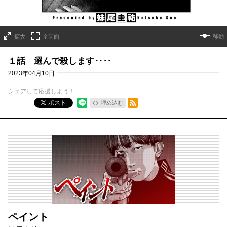
拡大
全画面
移動
１話 選んで殺します‥‥
2023年04月10日
シェアして応援しよう！
RSSフィード
ポスト
埋め込む
ペイント