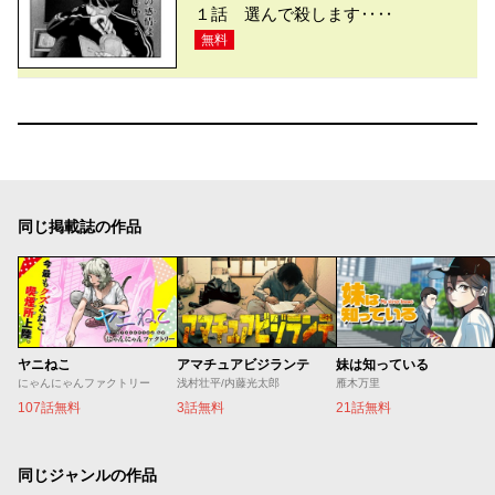
１話 選んで殺します‥‥
無料
同じ掲載誌の作品
ヤニねこ
アマチュアビジランテ
妹は知っている
にゃんにゃんファクトリー
浅村壮平/内藤光太郎
雁木万里
107話無料
3話無料
21話無料
同じジャンルの作品