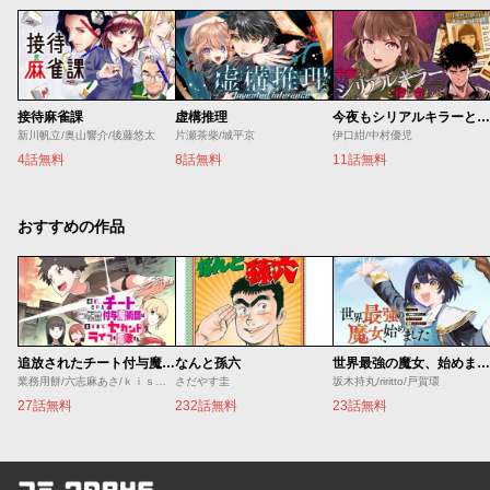
接待麻雀課
虚構推理
今夜もシリアルキラーと待ち合わせ
新川帆立/奥山響介/後藤悠太
片瀬茶柴/城平京
伊口紺/中村優児
4話無料
8話無料
11話無料
おすすめの作品
追放されたチート付与魔術師は気ままなセカンドライフを謳歌する。 ～俺は武器だけじゃなく、あらゆるものに『強化ポイント』を付与できるし、俺の意思でいつでも効果を解除できるけど、残った人たち大丈夫？～
なんと孫六
世界最強の魔女、始めました ～私だけ『攻略サイト』を見れる世界で自由に生きます～
業務用餅/六志麻あさ/ｋｉｓｕｉ
さだやす圭
坂木持丸/riritto/戸賀環
27話無料
232話無料
23話無料