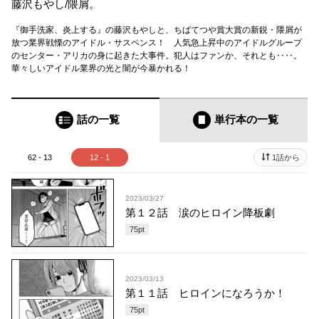
藤沢もやし
/
隈屑。
『御手洗家、炎上する』の藤沢もやしと、ちばてつや賞大賞の新鋭・隈屑が
放つ業界戦慄のアイドル・サスペンス！ 人気急上昇中のアイドルグループ
のセンター・アリカの身に起きた大事件。犯人はファンか、それとも‥‥。
華々しいアイドル業界の光と闇が今暴かれる！
話の一覧
単行本
の一覧
62 - 13
12 - 1
1話から
2023/03/27
第１２話 涙のヒロイン降板劇
75
pt
2023/03/13
第１１話 ヒロインになろうか！
75
pt