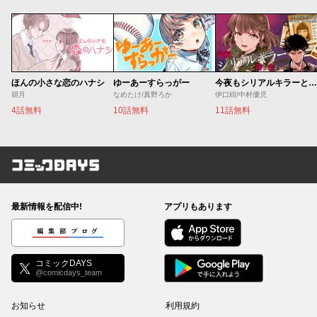
ほんの小さな恋のハナシ
ゆーあーすらっがー
今夜もシリアルキラーと待ち合わせ
胡月
なめたけ/真野ろか
伊口紺/中村優児
4話無料
10話無料
11話無料
コミックDAYS
最新情報を配信中!
アプリもあります
編集部ブログ
コミックDAYS
@comicdays_team
お知らせ
利用規約