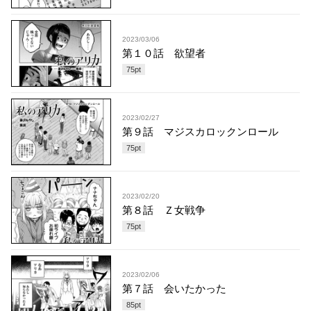
2023/03/06
第１０話 欲望者
75
pt
2023/02/27
第９話 マジスカロックンロール
75
pt
2023/02/20
第８話 Ｚ女戦争
75
pt
2023/02/06
第７話 会いたかった
85
pt