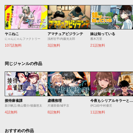
ヤニねこ
アマチュアビジランテ
妹は知っている
にゃんにゃんファクトリー
浅村壮平/内藤光太郎
雁木万里
107話無料
3話無料
21話無料
同じジャンルの作品
接待麻雀課
虚構推理
今夜もシリアルキラーと待ち合わせ
新川帆立/奥山響介/後藤悠太
片瀬茶柴/城平京
伊口紺/中村優児
4話無料
8話無料
11話無料
おすすめの作品