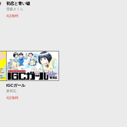
き
初恋と青い嘘
雪森さくら
4話無料
IGCガール
東和広
4話無料