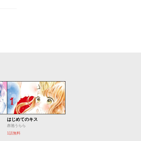
はじめてのキス
赤池うらら
1話無料