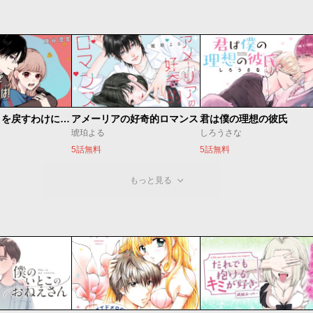
頼くんとヨリを戻すわけには！
アメーリアの好奇的ロマンス
君は僕の理想の彼氏
琥珀よる
しろうさな
5話無料
5話無料
もっと見る