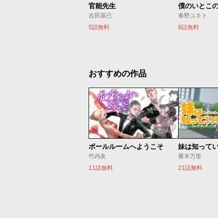
官能先生
僕のいとこ
吉田基已
春野ユキト
5話無料
8話無料
おすすめの作品
ボールルームへようこそ
妹は知って
竹内友
雁木万里
11話無料
21話無料