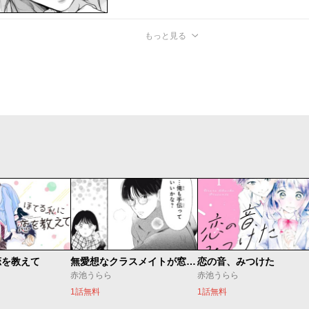
もっと見る
恋を教えて
無愛想なクラスメイトが窓際で
恋の音、みつけた
赤池うらら
赤池うらら
1話無料
1話無料