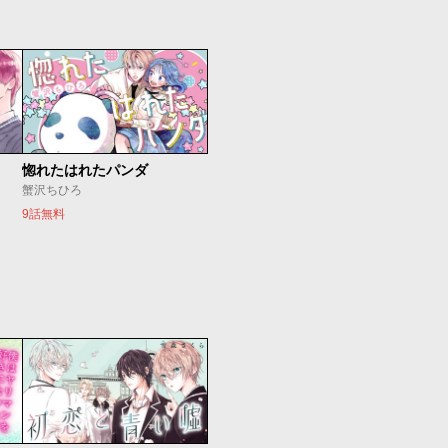
惚れたはれたパンダ
蟹沢ちひろ
9話無料