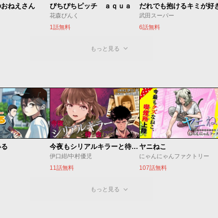
のおねえさん
ぴちぴちピッチ ａｑｕａ
だれでも抱けるキミが好
花森ぴんく
武田スーパー
1話無料
6話無料
もっと見る
いる
今夜もシリアルキラーと待ち合わせ
ヤニねこ
伊口紺/中村優児
にゃんにゃんファクトリー
11話無料
107話無料
もっと見る