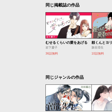
同じ掲載誌の作品
むせるくらいの愛をあげる
岩下慶子
旗谷澄生
36話無料
10話無料
同じジャンルの作品