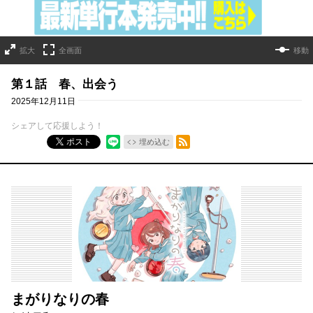
拡大
全画面
移動
第１話 春、出会う
2025年12月11日
シェアして応援しよう！
RSSフィード
ポスト
埋め込む
まがりなりの春