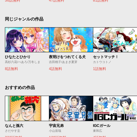
36話無料
47話無料
81話無料
同じジャンルの作品
ひなたとひかり
夜明けをつれてくる犬
セットマッチ！
高杉六花/べあろ/万冬しま
吉田桃子/あまぎ夏芽
カトウコトノ
8話無料
4話無料
1話無料
おすすめの作品
なんと孫六
宇宙兄弟
IGCガール
さだやす圭
小山宙哉
東和広