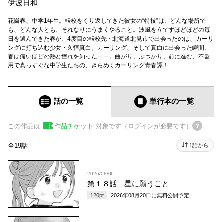
伊波日和
花崗春、中学1年生。転校をくり返してきた彼女の“特技”は、どんな場所で
も、どんな人とも、それなりにうまくやること。波風を立てずほどほどの毎
日を選んできた春が、4度目の転校先・北海道北見市で出会ったのは、カーリ
ングに打ち込む少女・久恒真白。カーリング、そして真白に出会った瞬間、
春は痛いほどの熱と憧れを知ったーー。曲がり、ぶつかり、前に進む、不器
用で真っすぐな中学生たちの、きらめくカーリング青春譚！
話の一覧
単行本
の一覧
この作品は
作品チケット
対象です（ログインが必要です）
全19話
1話から
2026/08/06
第１８話 星に願うこと
120
pt
2026年08月20日
に無料公開予定