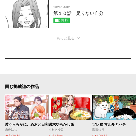
2026/04/02
第１０話 足りない自分
無料
もっと見る
同じ掲載誌の作品
波うららかに、めおと日和
週末やらかし飯
ツレ猫 マルルとハチ
西香はち
小村あゆみ
園田ゆり