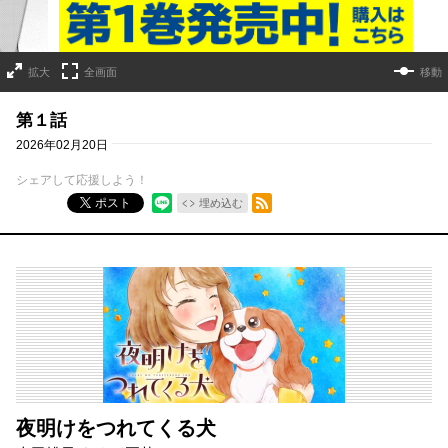
拡大
全画面
移動
第１話
2026年02月20日
シェアして応援しよう！
RSSフィード
ポスト
埋め込む
夜明けをつれてくる犬