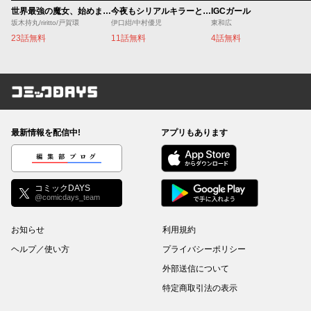
世界最強の魔女、始めました ～私だけ『攻略サイト』を見れる世界で自由に生きます～
今夜もシリアルキラーと待ち合わせ
IGCガール
坂木持丸/riritto/戸賀環
伊口紺/中村優児
東和広
23話無料
11話無料
4話無料
コミックDAYS
最新情報を配信中!
アプリもあります
編集部ブログ
コミックDAYS
@comicdays_team
お知らせ
利用規約
ヘルプ／使い方
プライバシーポリシー
外部送信について
特定商取引法の表示