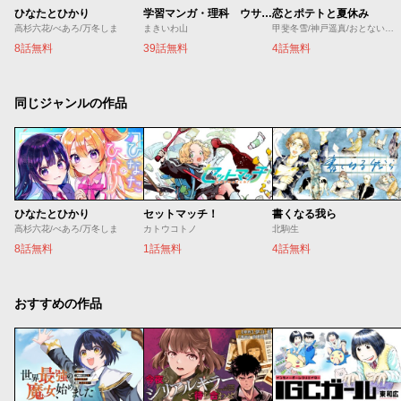
ひなたとひかり
学習マンガ・理科 ウサウサ！
恋とポテトと夏休み
高杉六花/べあろ/万冬しま
まきいわ山
甲斐冬雪/神戸遥真/おとないちあき
8話無料
39話無料
4話無料
同じジャンルの作品
ひなたとひかり
セットマッチ！
書くなる我ら
高杉六花/べあろ/万冬しま
カトウコトノ
北駒生
8話無料
1話無料
4話無料
おすすめの作品