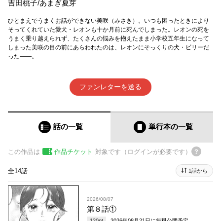
吉田桃子
/
あまぎ夏芽
ひとまえでうまくお話ができない美咲（みさき）。いつも困ったときにより
そってくれていた愛犬・レオンも十か月前に死んでしまった。レオンの死を
うまく乗り越えられず、たくさんの悩みを抱えたまま小学校五年生になって
しまった美咲の目の前にあらわれたのは、レオンにそっくりの犬・ビリーだ
った――。
ファンレターを送る
話の一覧
単行本
の一覧
この作品は
作品チケット
対象です（ログインが必要です）
全14話
1話から
2026/08/07
第８話①
120
pt
2026年08月21日
に無料公開予定