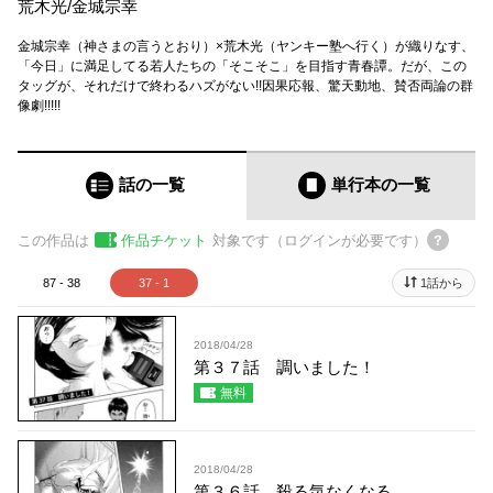
荒木光
/
金城宗幸
金城宗幸（神さまの言うとおり）×荒木光（ヤンキー塾へ行く）が織りなす、
「今日」に満足してる若人たちの「そこそこ」を目指す青春譚。だが、この
タッグが、それだけで終わるハズがない!!因果応報、驚天動地、賛否両論の群
像劇!!!!!
話の一覧
単行本
の一覧
この作品は
作品チケット
対象です（ログインが必要です）
87 - 38
37 - 1
1話から
2018/04/28
第３７話 調いました！
無料
2018/04/28
第３６話 殺る気なくなる