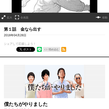
拡大
全画面
移動
第１話 金なら出す
2018年04月28日
シェアして応援しよう！
RSSフィード
ポスト
埋め込む
僕たちがやりました