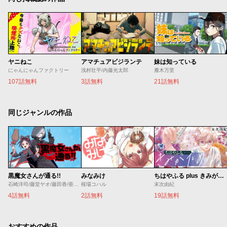
ヤニねこ
アマチュアビジランテ
妹は知っている
にゃんにゃんファクトリー
浅村壮平/内藤光太郎
雁木万里
107話無料
3話無料
21話無料
同じジャンルの作品
黒魔女さんが通る!!
みなみけ
ちはやふる plus きみがため
石崎洋司/藤堂ヤオ/藤田香/亜沙美
桜場コハル
末次由紀
4話無料
2話無料
19話無料
おすすめの作品