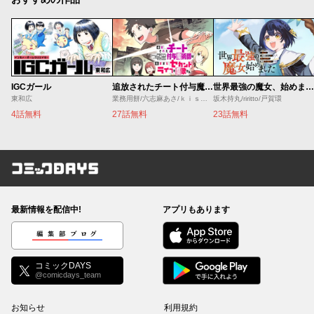
IGCガール
追放されたチート付与魔術師は気ままなセカンドライフを謳歌する。 ～俺は武器だけじゃなく、あらゆるものに『強化ポイント』を付与できるし、俺の意思でいつでも効果を解除できるけど、残った人たち大丈夫？～
世界最強の魔女、始めました ～私だけ『攻略サイト』を見れる世界で自由に生きます～
東和広
業務用餅/六志麻あさ/ｋｉｓｕｉ
坂木持丸/riritto/戸賀環
4話無料
27話無料
23話無料
コミックDAYS
最新情報を配信中!
アプリもあります
編集部ブログ
コミックDAYS
@comicdays_team
お知らせ
利用規約