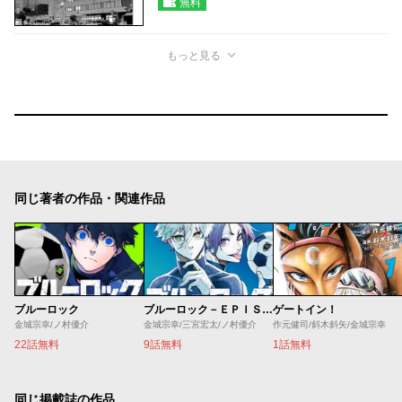
無料
もっと見る
同じ著者の作品・関連作品
ブルーロック
ブルーロック－ＥＰＩＳＯＤＥ 凪－
ゲートイン！
金城宗幸/ノ村優介
金城宗幸/三宮宏太/ノ村優介
作元健司/斜木斜矢/金城宗幸
22話無料
9話無料
1話無料
同じ掲載誌の作品