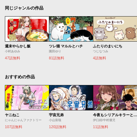
同じジャンルの作品
週末やらかし飯
ツレ猫 マルルとハチ
ふたりのまいにち
小村あゆみ
園田ゆり
つじなつみ
47話無料
81話無料
4話無料
おすすめの作品
ヤニねこ
宇宙兄弟
今夜もシリアルキラーと待ち合わせ
にゃんにゃんファクトリー
小山宙哉
伊口紺/中村優児
107話無料
120話無料
11話無料