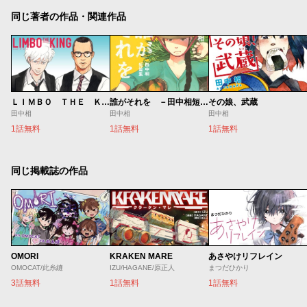
同じ著者の作品・関連作品
ＬＩＭＢＯ ＴＨＥ ＫＩＮＧ
誰がそれを －田中相短篇集－
その娘、武蔵
田中相
田中相
田中相
1話無料
1話無料
1話無料
同じ掲載誌の作品
OMORI
KRAKEN MARE
あさやけリフレイン
OMOCAT/此糸縫
IZU/HAGANE/原正人
まつだひかり
3話無料
1話無料
1話無料