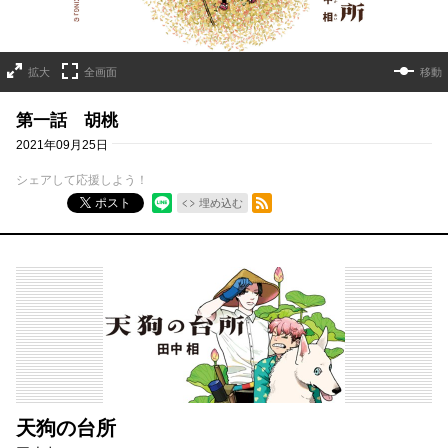
拡大
全画面
移動
第一話 胡桃
2021年09月25日
シェアして応援しよう！
RSSフィード
ポスト
埋め込む
天狗の台所