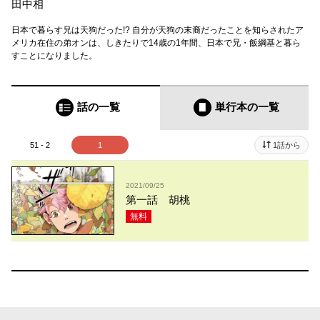
田中相
日本で暮らす兄は天狗だった!? 自分が天狗の末裔だったことを知らされたア
メリカ在住の弟オンは、しきたりで14歳の1年間、日本で兄・飯綱基と暮ら
すことになりました。
話の一覧
単行本
の一覧
51 - 2
1
1話から
2021/09/25
第一話 胡桃
無料