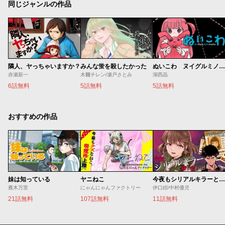
同じジャンルの作品
隣人、ヤっちゃいますか？
みんな蛍を殺したかった
ぬいこわ ヌイグルミノコワイハナシ
赤瀬新一
木爾チレン/瀬戸さとみ
湖西晶
6話無料
5話無料
5話無料
おすすめの作品
妹は知っている
ヤニねこ
今夜もシリアルキラーと待ち合わせ
雁木万里
にゃんにゃんファクトリー
伊口紺/中村優児
21話無料
107話無料
11話無料