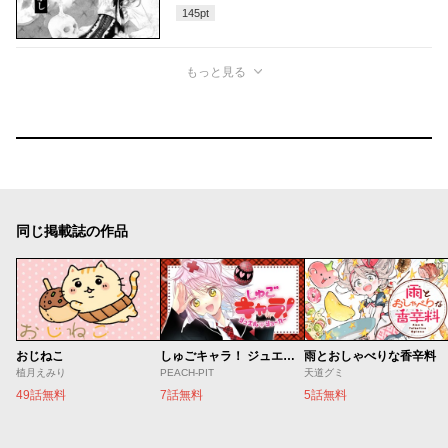
145
pt
もっと見る
同じ掲載誌の作品
おじねこ
しゅごキャラ！ ジュエルジョーカー
雨とおしゃべりな香辛料
植月えみり
PEACH-PIT
天道グミ
49話無料
7話無料
5話無料