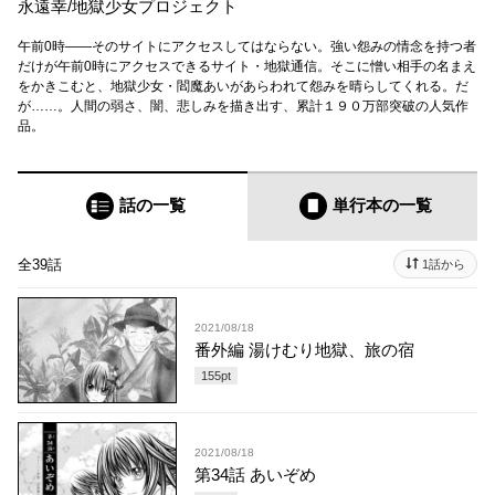
永遠幸
/
地獄少女プロジェクト
午前0時――そのサイトにアクセスしてはならない。強い怨みの情念を持つ者
だけが午前0時にアクセスできるサイト・地獄通信。そこに憎い相手の名まえ
をかきこむと、地獄少女・閻魔あいがあらわれて怨みを晴らしてくれる。だ
が……。人間の弱さ、闇、悲しみを描き出す、累計１９０万部突破の人気作
品。
話の一覧
単行本
の一覧
全39話
1話から
2021/08/18
番外編 湯けむり地獄、旅の宿
155
pt
2021/08/18
第34話 あいぞめ