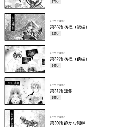
170
pt
2021/08/18
第33話 彷徨（後編）
125
pt
2021/08/18
第32話 彷徨（前編）
145
pt
2021/08/18
第31話 連鎖
155
pt
2021/08/18
第30話 静かな湖畔