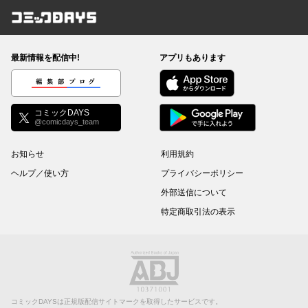
コミックDAYS
最新情報を配信中!
アプリもあります
編集部ブログ
コミックDAYS
@comicdays_team
お知らせ
利用規約
ヘルプ／使い方
プライバシーポリシー
外部送信について
特定商取引法の表示
コミックDAYSは正規版配信サイトマークを取得したサービスです。