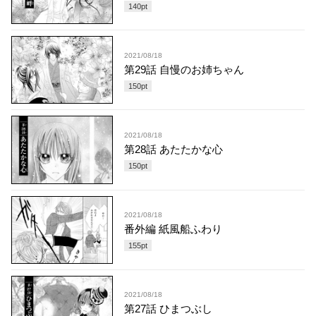
140
pt
2021/08/18
第29話 自慢のお姉ちゃん
150
pt
2021/08/18
第28話 あたたかな心
150
pt
2021/08/18
番外編 紙風船ふわり
155
pt
2021/08/18
第27話 ひまつぶし