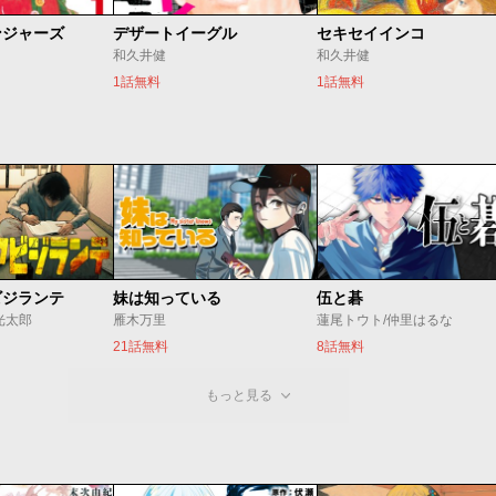
ンジャーズ
デザートイーグル
セキセイインコ
和久井健
和久井健
1話無料
1話無料
ビジランテ
妹は知っている
伍と碁
光太郎
雁木万里
蓮尾トウト/仲里はるな
21話無料
8話無料
もっと見る