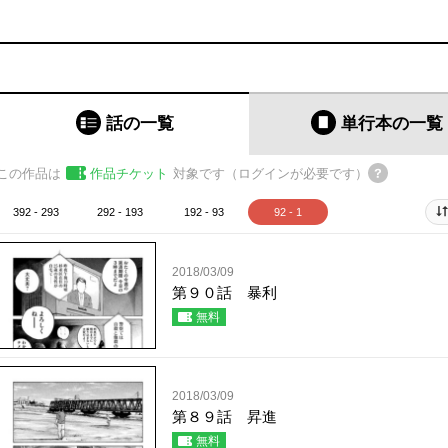
話の一覧
単行本
の一覧
この作品は
作品チケット
対象です（ログインが必要です）
392 - 293
292 - 193
192 - 93
92 - 1
2018/03/09
第９０話 暴利
無料
2018/03/09
第８９話 昇進
無料