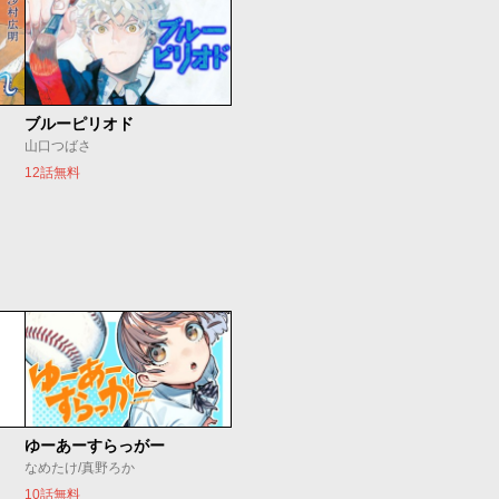
ブルーピリオド
山口つばさ
12話無料
ゆーあーすらっがー
なめたけ/真野ろか
10話無料