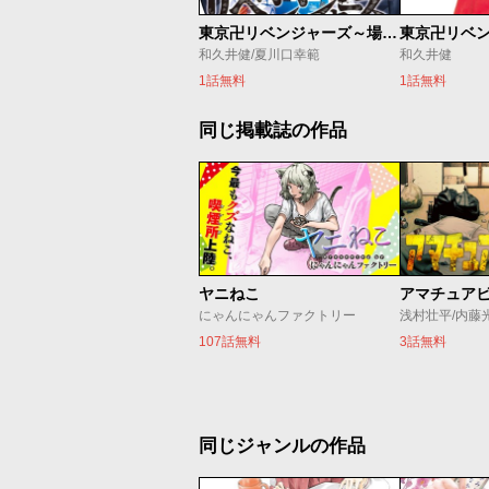
東京卍リベンジャーズ～場地圭介からの手紙～
東京卍リベ
和久井健/夏川口幸範
和久井健
1話無料
1話無料
同じ掲載誌の作品
ヤニねこ
アマチュア
にゃんにゃんファクトリー
浅村壮平/内藤
107話無料
3話無料
同じジャンルの作品