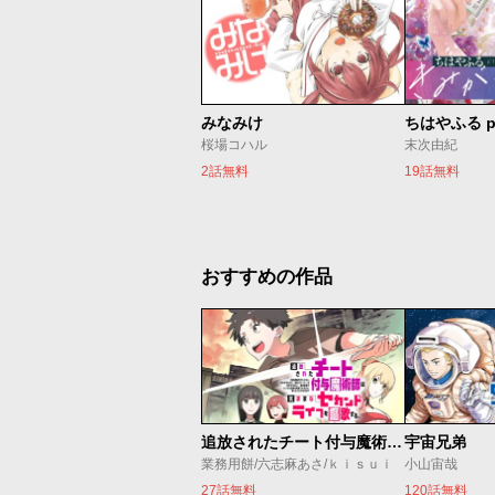
みなみけ
ちはやふる p
桜場コハル
末次由紀
2話無料
19話無料
おすすめの作品
追放されたチート付与魔術師は気ままなセカンドライフを謳歌する。 ～俺は武器だけじゃなく、あらゆるものに『強化ポイント』を付与できるし、俺の意思でいつでも効果を解除できるけど、残った人たち大丈夫？～
宇宙兄弟
業務用餅/六志麻あさ/ｋｉｓｕｉ
小山宙哉
27話無料
120話無料