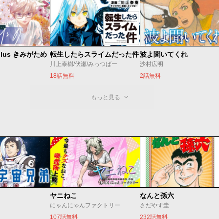
lus きみがため
転生したらスライムだった件
波よ聞いてくれ
川上泰樹/伏瀬/みっつばー
沙村広明
18話無料
2話無料
もっと見る
ヤニねこ
なんと孫六
にゃんにゃんファクトリー
さだやす圭
107話無料
232話無料