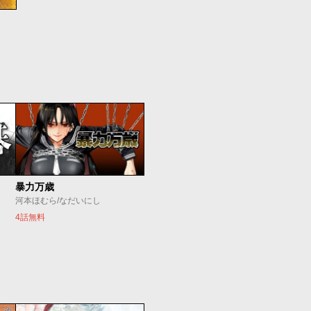
暴力万歳
河本ほむら/なだいにし
4話無料