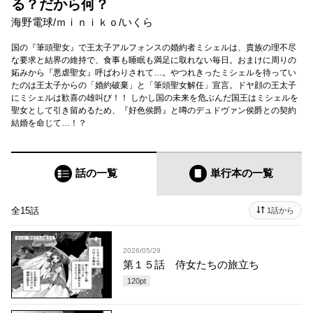
る？だから何？
海野電球
/
ｍｉｎｉｋｏ
/
いくら
国の『筆頭聖女』で王太子アルフォンスの婚約者ミシェルは、貴族の理不尽
な要求と結界の維持で、食事も睡眠も満足に取れない毎日。おまけに周りの
妬みから『悪虐聖女』呼ばわりされて…。やつれきったミシェルを待ってい
たのは王太子からの「婚約破棄」と「筆頭聖女解任」宣言。ドヤ顔の王太子
にミシェルは歓喜の雄叫び！！ しかし国の未来を危ぶんだ国王はミシェルを
聖女として引き留めるため、『好色侯爵』と噂のデュドヴァン侯爵との契約
結婚を命じて…！？
話の一覧
単行本
の一覧
全15話
1話から
2026/05/29
第１５話 侍女たちの旅立ち
120
pt