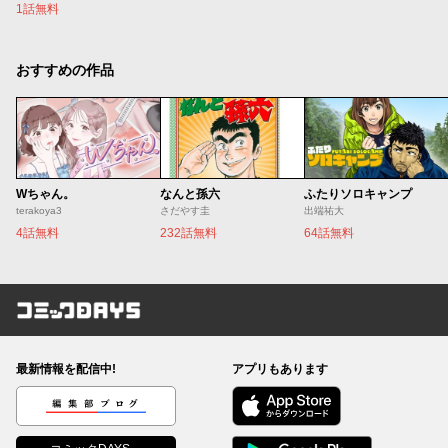
1話無料
おすすめの作品
Wちゃん。
なんと孫六
ふたりソロキャンプ
terakoya3
さだやす圭
出端祐大
4話無料
232話無料
64話無料
コミックDAYS
最新情報を配信中!
アプリもあります
編集部ブログ