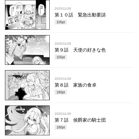
2025/11/28
第１０話 緊急出動要請
105
pt
2025/11/28
第９話 天使の好きな色
155
pt
2025/11/28
第８話 家族の食卓
180
pt
2025/11/28
第７話 侯爵家の騎士団
180
pt