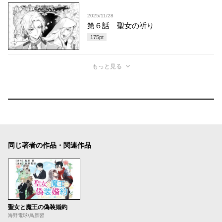
2025/11/28
第６話 聖女の祈り
175
pt
もっと見る
同じ著者の作品・関連作品
聖女と魔王の偽装婚約
海野電球/鳥原習