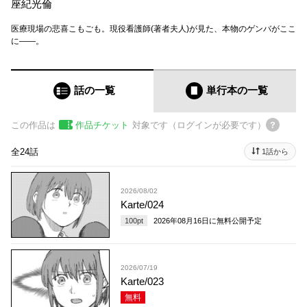
座紀光倫
医療現場の悲喜こもごも。現役看護師(著者夫人)が見た、本物のゲンバがここ
に――。
話の一覧
単行本
の一覧
この作品は
作品チケット
対象です（ログインが必要です）
全24話
1話から
2026/08/02
Karte/024
100
pt
2026年08月16日
に無料公開予定
2026/07/19
Karte/023
無料