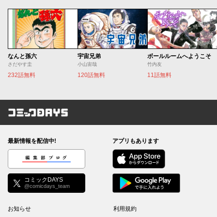
なんと孫六
宇宙兄弟
ボールルームへようこそ
さだやす圭
小山宙哉
竹内友
232話無料
120話無料
11話無料
コミックDAYS
最新情報を配信中!
アプリもあります
編集部ブログ
コミックDAYS
@comicdays_team
お知らせ
利用規約