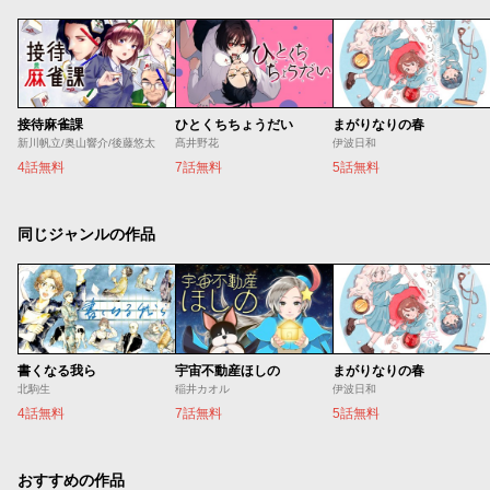
接待麻雀課
ひとくちちょうだい
まがりなりの春
新川帆立/奥山響介/後藤悠太
髙井野花
伊波日和
4話無料
7話無料
5話無料
同じジャンルの作品
書くなる我ら
宇宙不動産ほしの
まがりなりの春
北駒生
稲井カオル
伊波日和
4話無料
7話無料
5話無料
おすすめの作品