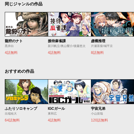
同じジャンルの作品
龍狩のナト
接待麻雀課
虚構推理
黒井白
新川帆立/奥山響介/後藤悠太
片瀬茶柴/城平京
4話無料
4話無料
8話無料
おすすめの作品
ふたりソロキャンプ
IGCガール
宇宙兄弟
出端祐大
東和広
小山宙哉
64話無料
4話無料
120話無料