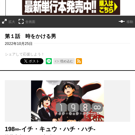
拡大
全画面
移動
第１話 時をかける男
2022年10月25日
シェアして応援しよう！
RSSフィード
ポスト
埋め込む
198∞-イチ・キュウ・ハチ・ハチ‐