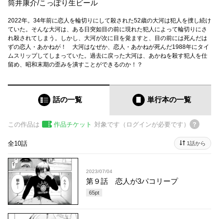
筒井康介
/
こっぽり生ビール
2022年。34年前に恋人を輪切りにして殺された52歳の大河は犯人を捜し続け
ていた。そんな大河は、ある日突如目の前に現れた犯人によって輪切りにさ
れ殺されてしまう。しかし、大河が次に目を覚ますと、目の前には死んだは
ずの恋人・あかねが！ 大河はなぜか、恋人・あかねが死んだ1988年にタイ
ムスリップしてしまっていた。過去に戻った大河は、あかねを殺す犯人を仕
留め、昭和末期の歪みを潰すことができるのか！？
話の一覧
単行本
の一覧
この作品は
作品チケット
対象です（ログインが必要です）
全10話
1話から
2023/07/04
第９話 恋人が3パコリープ
65
pt