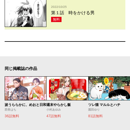
2022/10/25
第１話 時をかける男
無料
同じ掲載誌の作品
波うららかに、めおと日和
週末やらかし飯
ツレ猫 マルルとハチ
西香はち
小村あゆみ
園田ゆり
36話無料
47話無料
81話無料