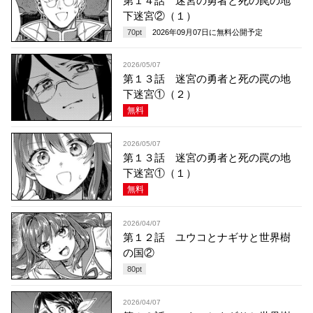
第１４話 迷宮の勇者と死の罠の地
下迷宮②（１）
70
pt
2026年09月07日
に無料公開予定
2026/05/07
第１３話 迷宮の勇者と死の罠の地
下迷宮①（２）
無料
2026/05/07
第１３話 迷宮の勇者と死の罠の地
下迷宮①（１）
無料
2026/04/07
第１２話 ユウコとナギサと世界樹
の国②
80
pt
2026/04/07