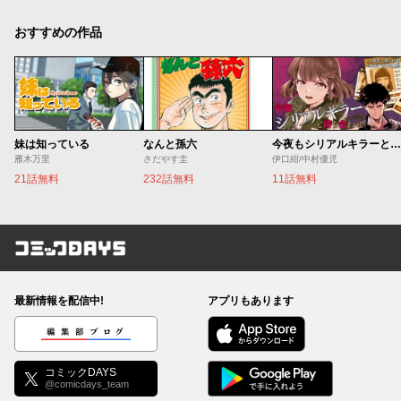
おすすめの作品
妹は知っている
なんと孫六
今夜もシリアルキラーと待ち合わせ
雁木万里
さだやす圭
伊口紺/中村優児
21話無料
232話無料
11話無料
コミックDAYS
最新情報を配信中!
アプリもあります
編集部ブログ
コミックDAYS
@comicdays_team