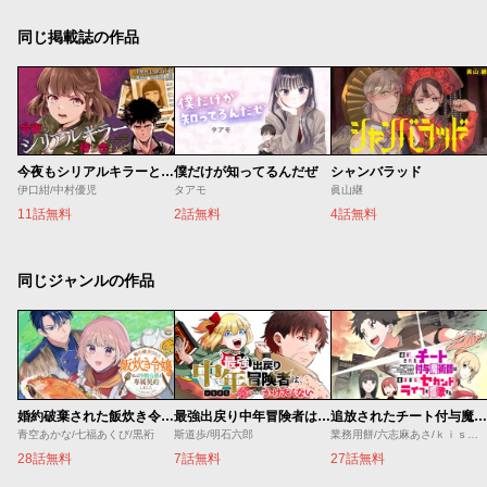
同じ掲載誌の作品
今夜もシリアルキラーと待ち合わせ
僕だけが知ってるんだぜ
シャンバラッド
伊口紺/中村優児
タアモ
眞山継
11話無料
2話無料
4話無料
同じジャンルの作品
婚約破棄された飯炊き令嬢の私は冷酷公爵と専属契約しました～ですが胃袋を掴んだ結果、冷たかった公爵様がどんどん優しくなっています～
最強出戻り中年冒険者は、今さら命なんてかけたくない
追放されたチート付与魔術師は気ままなセカンドライフを謳歌する。 ～俺は武器だけじゃなく、あらゆるものに『強化ポイント』を付与できるし、俺の意思でいつでも効果を解除できるけど、残った人たち大丈夫？～
青空あかな/七福あくび/黒裄
斯道歩/明石六郎
業務用餅/六志麻あさ/ｋｉｓｕｉ
28話無料
7話無料
27話無料