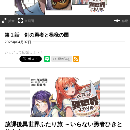
拡大
全画面
移動
第１話 剣の勇者と模様の国
2025年04月07日
シェアして応援しよう！
RSSフィード
ポスト
埋め込む
放課後異世界ふたり旅 ～いらない勇者ひきと