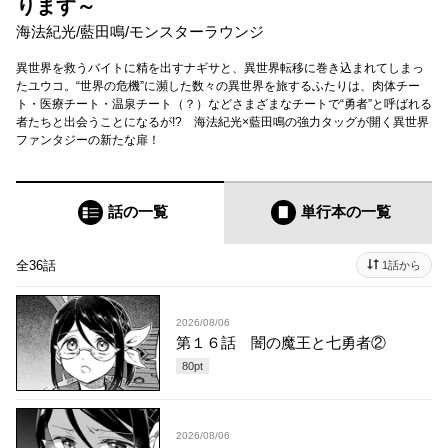
ります～
海法紀光
/
藍田鳴
/
モンスターラウンジ
異世界を救うバイトに精を出すナギサと、異世界転移に巻き込まれてしまっ
たユウコ。“世界の危機”に瀕した数々の異世界を旅するふたりは、肉体チー
ト・医療チート・温泉チート（？）などさまざまなチートで“勇者”と呼ばれる
者たちと出会うことになるが!? 海法紀光×藍田鳴の強力タッグが開く異世界
ファンタジーの新たな扉！
話の一覧
単行本
の一覧
全36話
1話から
2026/08/06
第１６話 闇の魔王と七勇者②
80
pt
2026/08/06