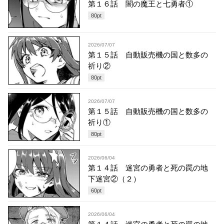
第１６話 闇の魔王と七勇者①
80
pt
2026/07/07
第１５話 自動販売機の国と数多の
祈り②
80
pt
2026/07/07
第１５話 自動販売機の国と数多の
祈り①
80
pt
2026/06/04
第１４話 迷宮の勇者と死の罠の地
下迷宮②（２）
60
pt
2026/06/04