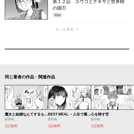
第１２話 ユウコとナギサと世界樹
の国①
80
pt
もっと見る
同じ著者の作品・関連作品
魔女と結婚なんてするもんじゃない！
BEST MEAL －人生で最高の献立－
心を映す空
藍田鳴
藍田鳴
藍田鳴
1話無料
1話無料
1話無料