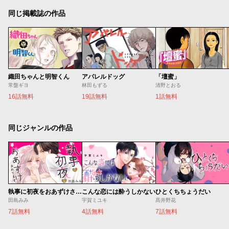
同じ掲載誌の作品
織田ちゃんと明智くん
アパレルドッグ
「壇蜜」
常盤ギヨ
林田もずる
清野とおる
16話無料
19話無料
1話無料
同じジャンルの作品
執事に初夜をおあずけされてます。
こんな恋には酔うしかない
ひとくちちょうだい
田島みみ
宇賀ミユキ
髙井野花
7話無料
4話無料
7話無料