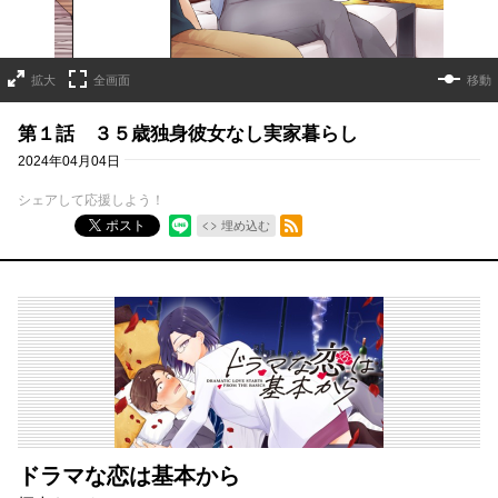
拡大
全画面
移動
第１話 ３５歳独身彼女なし実家暮らし
2024年04月04日
シェアして応援しよう！
RSSフィード
ポスト
埋め込む
ドラマな恋は基本から