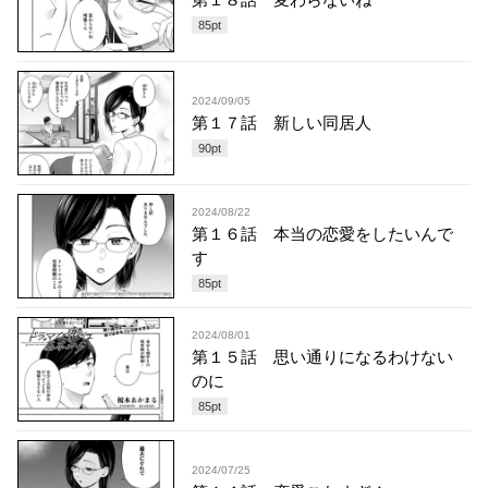
85
pt
2024/09/05
第１７話 新しい同居人
90
pt
2024/08/22
第１６話 本当の恋愛をしたいんで
す
85
pt
2024/08/01
第１５話 思い通りになるわけない
のに
85
pt
2024/07/25