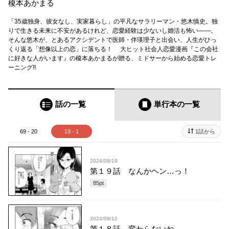
榎本あかまる
「35歳独身、彼女なし、実家暮らし」の平凡なサラリーマン・悠木慎史。独
りで生きる未来に不安があるけれど、恋愛経験は少ないし婚活も怖い――。
そんな悠木が、とあるアクシデントで医師・伴瑛理子と出会い、人生がひっ
くり返る「想像以上の恋」に落ちる！ 大ヒット社会人恋愛漫画『この会社
に好きな人がいます』の榎本あかまるが贈る、ミドサーから始める恋愛トレ
ーニング!!
話の一覧
単行本
の一覧
69 - 20
19 - 1
1話から
2024/09/19
第１９話 なんかヘン…っ！
85
pt
2024/09/12
第１８話 変わらないね