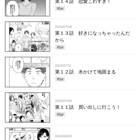
第１４話 恋愛こわすぎ！
85
pt
2024/07/18
第１３話 好きになっちゃったんだ
から
85
pt
2024/07/11
第１２話 水かけて地固まる
85
pt
2024/07/04
第１１話 買い出しに行こう！
85
pt
2024/06/20