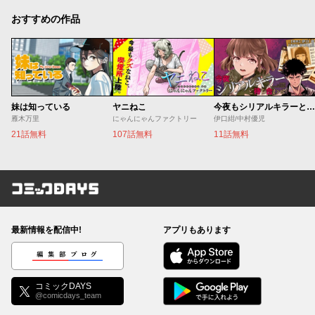
おすすめの作品
妹は知っている
ヤニねこ
今夜もシリアルキラーと待ち合わせ
雁木万里
にゃんにゃんファクトリー
伊口紺/中村優児
21話無料
107話無料
11話無料
コミックDAYS
最新情報を配信中!
アプリもあります
編集部ブログ
コミックDAYS
@comicdays_team