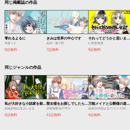
同じ掲載誌の作品
零れるよるに
きみは世界の中心です
それってどうかと思います！～転職女子、ブラック企業でサバイブする。～
有賀リエ
金田一蓮十郎
仁美慧/柑菜
8話無料
7話無料
9話無料
同じジャンルの作品
私が大好きな小説家を殺すまで
聖女様をお探しでしたら妹で間違いありません。さあどうぞお連れください、今すぐ。
万能メイドと公爵様の楽しい日々
斜線堂有紀/足立いまる
伊賀海栗/足戸手斗
佐倉涼/内田ぱる/ウラシマ/伊藤テリヤキ
6話無料
41話無料
4話無料