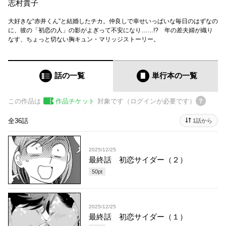
志村貴子
大好きな“赤井くん”と結婚したチカ。仲良しで幸せいっぱいな毎日のはずなの
に、彼の「初恋の人」の影がよぎって不安になり……!? 年の差夫婦が織り
なす、ちょっと切ない胸キュン・マリッジストーリー。
話の一覧
単行本
の一覧
この作品は
作品チケット
対象です（ログインが必要です）
全36話
1話から
2025/12/25
最終話 初恋サイダー（２）
50
pt
2025/12/25
最終話 初恋サイダー（１）