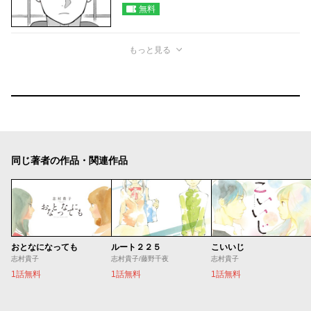
無料
もっと見る
同じ著者の作品・関連作品
おとなになっても
ルート２２５
こいいじ
志村貴子
志村貴子/藤野千夜
志村貴子
1話無料
1話無料
1話無料