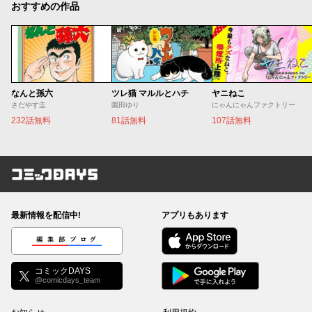
おすすめの作品
なんと孫六
ツレ猫 マルルとハチ
ヤニねこ
さだやす圭
園田ゆり
にゃんにゃんファクトリー
232話無料
81話無料
107話無料
コミックDAYS
最新情報を配信中!
アプリもあります
編集部ブログ
コミックDAYS
@comicdays_team