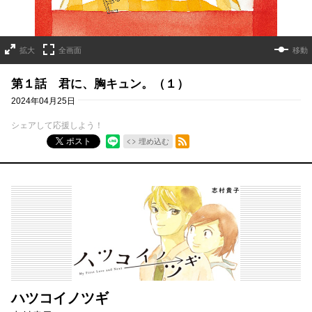
拡大
全画面
移動
第１話 君に、胸キュン。（１）
2024年04月25日
シェアして応援しよう！
RSSフィード
ポスト
埋め込む
ハツコイノツギ