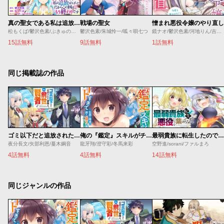
真の聖女である私は追放されました。だからこの国はもう終わりです
戦場の聖女
憎まれ悪役令嬢のやり直し
松もくば/鬱沢色素/ぷきゅのすけ
鬱沢色素/朱城怜一/呱々唄七つ
鏡ナオ/鬱沢色素/河地りん/吉田屋敷
15話無料
9話無料
1話無料
同じ掲載誌の作品
ゴミ以下だと追放された使用人、実は前世賢者です ～史上最強の賢者、世界最高峰の学園に通う～
俺の『鑑定』スキルがチートすぎて
最弱貴族に転生したので悪役たちを集めてみた
夜分長文/矢部利恩/蔓木鋼音
龍牙翔/澄守彩/冬馬来彩
空野進/sorani/ファルまろ
4話無料
4話無料
14話無料
同じジャンルの作品