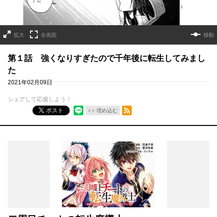
拡大
全画面
移動
第１話 強くなりすぎたので千年後に転生してみまし
た
2021年02月09日
シェアして応援しよう！
RSSフィード
ポスト
埋め込む