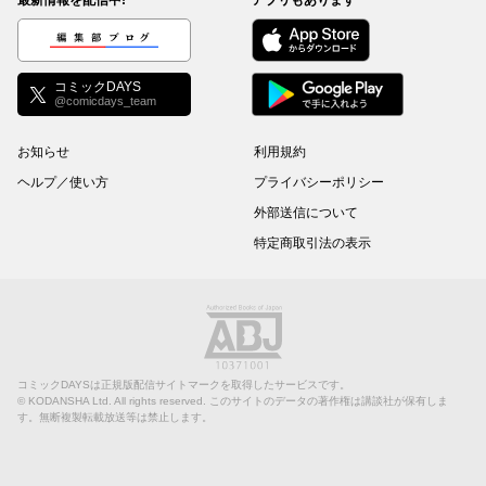
最新情報を配信中!
アプリもあります
編集部ブログ
コミックDAYS
@comicdays_team
お知らせ
利用規約
ヘルプ／使い方
プライバシーポリシー
外部送信について
特定商取引法の表示
コミックDAYSは正規版配信サイトマークを取得したサービスです。
©
KODANSHA Ltd.
All rights reserved. このサイトのデータの著作権は講談社が保有しま
す。無断複製転載放送等は禁止します。