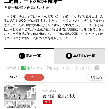
二周目チートの転生魔導士
石後千鳥
/
鬱沢色素
/
りいちゅ
「もう俺より強いヤツはいないんだろうか…」強くなりすぎた魔導士は、人
生に絶望し1000年後に転生する。しかし、少年クルトとして転生した彼を待
ち受けていたのは魔法文明がはるかに衰退した世界だった――。クルトが前
世と同じく引き当てた”黄金色の魔力”も現世では”欠陥魔力”と呼ばれていると
いう。文明衰退の謎を解き明かすべく、王都の魔法学園に入学したクルトは
その圧倒的な才能で二周目の人生を無双していく――！
話の一覧
単行本
の一覧
この作品は
作品チケット
対象です（ログインが必要です）
57 - 8
7 - 1
1話から
2021/08/06
第７話 魔力と体力
無料