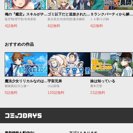
俺の『鑑定』スキルがチートすぎて
ゴミ以下だと追放された使用人、実は前世賢者です ～史上最強の賢者、世界最高峰の学園に通う～
Ｓランクパーティから解雇された【呪具師】～『呪いのアイテム』しか作れませんが、その性能はアーティファクト級なり……！～
龍牙翔/澄守彩/冬馬来彩
夜分長文/矢部利恩/蔓木鋼音
ＬＡ軍/小川錦
4話無料
4話無料
4話無料
おすすめの作品
魔法少女リリカルなのは EXCEEDS
宇宙兄弟
妹は知っている
都築真紀/川上修一
小山宙哉
雁木万里
5話無料
120話無料
21話無料
コミックDAYS