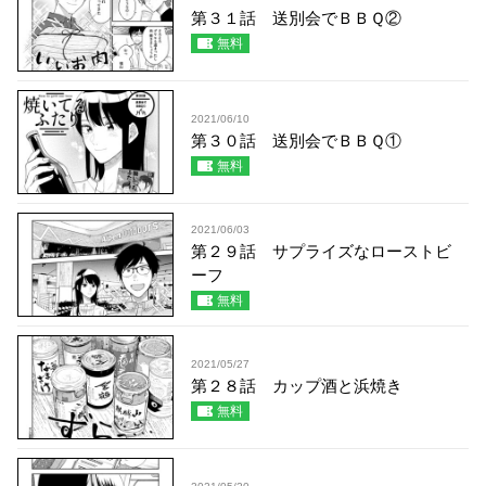
第３１話 送別会でＢＢＱ②
無料
2021/06/10
第３０話 送別会でＢＢＱ①
無料
2021/06/03
第２９話 サプライズなローストビ
ーフ
無料
2021/05/27
第２８話 カップ酒と浜焼き
無料