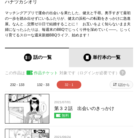
ハナツカシオリ
マッチングアプリで運命の出会いを果たした、健太と千尋。奥手すぎて最初
の一歩を踏み出せずにいるふたりが、健太の浜松への転勤をきっかけに急進
展。なんと…交際ゼロ日で結婚することに！ お互いをよく知らないまま夫
婦になったふたりは、毎週末のBBQでじっくり仲を深めていく――。じっく
り育てるスローな週末新婚BBQライフ、始めます！
話の一覧
単行本
の一覧
この作品は
作品チケット
対象です（ログインが必要です）
232 - 133
132 - 33
32 - 1
1話から
2021/07/01
第３２話 出会いのきっかけ
無料
2021/06/24