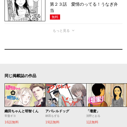
第２３話 愛情のってる！うなぎ弁
当
無料
もっと見る
同じ掲載誌の作品
織田ちゃんと明智くん
アパレルドッグ
「壇蜜」
常盤ギヨ
林田もずる
清野とおる
16話無料
19話無料
1話無料