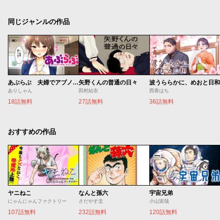
同じジャンルの作品
あぶらぶ 夫婦でアブノーマルなラブしませんか？
矢野くんの普通の日々
波うららかに、めおと日和
ありしゃん
田村結衣
西香はち
18話無料
27話無料
36話無料
おすすめの作品
ヤニねこ
なんと孫六
宇宙兄弟
にゃんにゃんファクトリー
さだやす圭
小山宙哉
107話無料
232話無料
120話無料