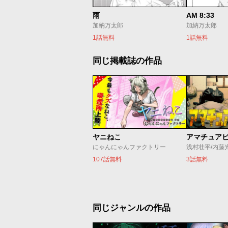
雨
AM 8:33
加納万太郎
加納万太郎
1話無料
1話無料
同じ掲載誌の作品
ヤニねこ
アマチュア
にゃんにゃんファクトリー
浅村壮平/内藤
107話無料
3話無料
同じジャンルの作品