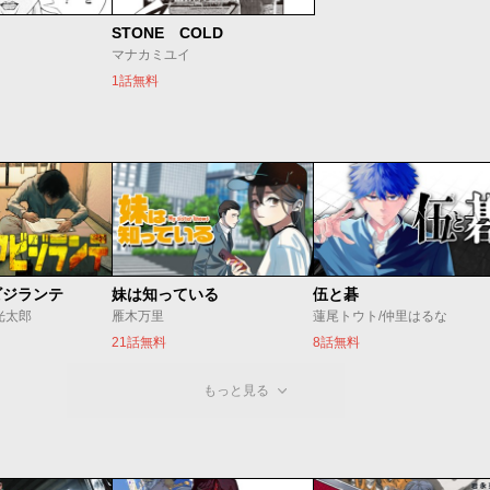
STONE COLD
マナカミユイ
1話無料
ビジランテ
妹は知っている
伍と碁
光太郎
雁木万里
蓮尾トウト/仲里はるな
21話無料
8話無料
もっと見る