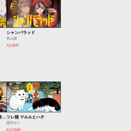
シャンバラッド
眞山継
4話無料
今夜もシリアルキラーと待ち合わせ
ツレ猫 マルルとハチ
園田ゆり
81話無料