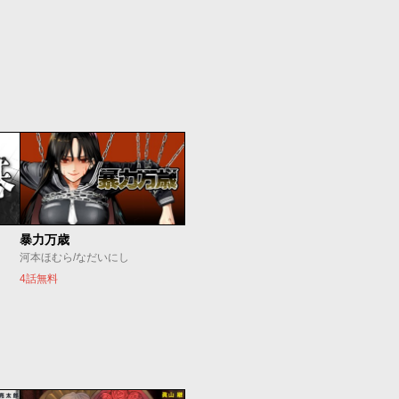
暴力万歳
河本ほむら/なだいにし
4話無料