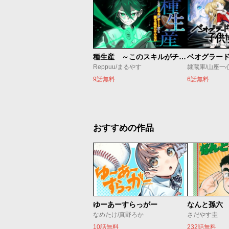
種生産 ～このスキルがチートだとまだ誰も気付いていない～
Reppuu/まるやす
隷蔵庫/山座一
9話無料
6話無料
おすすめの作品
ゆーあーすらっがー
なんと孫六
なめたけ/真野ろか
さだやす圭
10話無料
232話無料