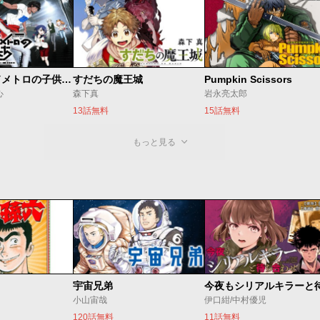
ベオグラードメトロの子供たち
すだちの魔王城
Pumpkin Scissors
心
森下真
岩永亮太郎
13話無料
15話無料
もっと見る
宇宙兄弟
小山宙哉
伊口紺/中村優児
120話無料
11話無料