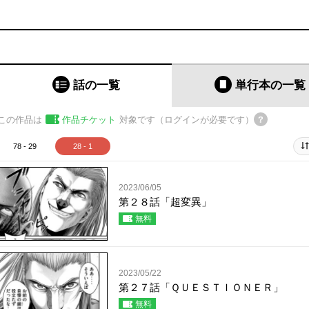
話の一覧
単行本
の一覧
この作品は
作品チケット
対象です（ログインが必要です）
78 - 29
28 - 1
2023/06/05
第２８話「超変異」
無料
2023/05/22
第２７話「ＱＵＥＳＴＩＯＮＥＲ」
無料