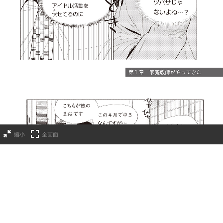
縮小
全画面
第１章 家庭教師がやってきた
2021年09月15日
シェアして応援しよう！
RSSフィード
ポスト
埋め込む