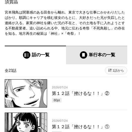
須賀晶
宮本飛鳥は閉塞感のある田舎から離れ、東京で大きな仕事にかかわりだした
ばかり。順調にキャリアを積む彼女のもとに、大好きだった兄が失踪したと
連絡が入る。家業の神社を継いだ兄の不在と、その土地を手に入れようとす
る不動産業者。追い詰められる中、地元に伝わる奇祭「不死鳥殺し」の存在
を知る。地方再生の秘策は「神社」×「奇祭」！
話の一覧
単行本
の一覧
全23話
1話から
2026/07/24
第１２話「挫けるな！！」②
80
pt
2026/07/24
第１２話「挫けるな！！」①