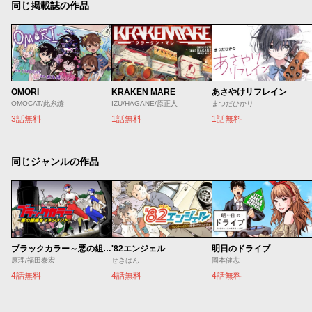
同じ掲載誌の作品
OMORI
KRAKEN MARE
あさやけリフレイン
OMOCAT/此糸縫
IZU/HAGANE/原正人
まつだひかり
3話無料
1話無料
1話無料
同じジャンルの作品
ブラックカラー～悪の組織をマネジメント～
'82エンジェル
明日のドライブ
原理/福田泰宏
せきはん
岡本健志
4話無料
4話無料
4話無料