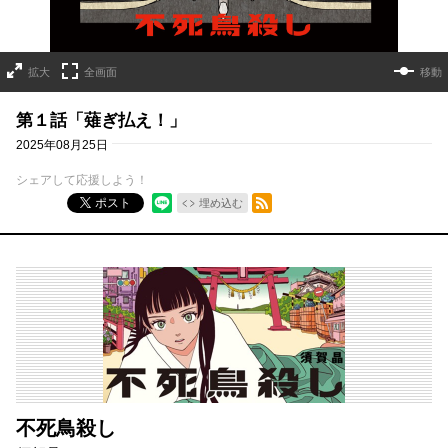
拡大
全画面
移動
第１話「薙ぎ払え！」
2025年08月25日
シェアして応援しよう！
RSSフィード
ポスト
埋め込む
不死鳥殺し