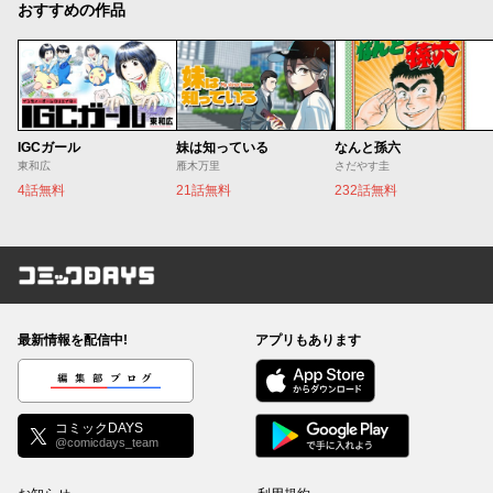
おすすめの作品
IGCガール
妹は知っている
なんと孫六
東和広
雁木万里
さだやす圭
4話無料
21話無料
232話無料
コミックDAYS
最新情報を配信中!
アプリもあります
編集部ブログ
コミックDAYS
@comicdays_team