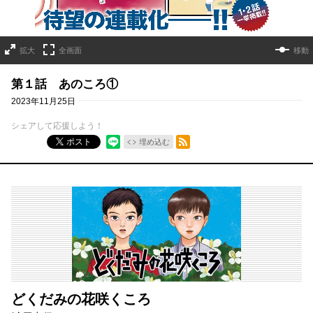
拡大
全画面
移動
第１話 あのころ①
2023年11月25日
シェアして応援しよう！
RSSフィード
ポスト
埋め込む
どくだみの花咲くころ