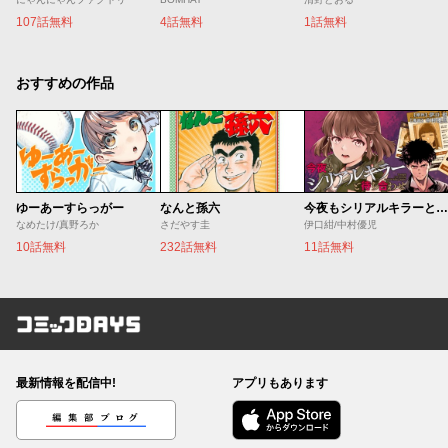
107話無料
4話無料
1話無料
おすすめの作品
ゆーあーすらっがー
なんと孫六
今夜もシリアルキラーと待ち合わせ
なめたけ/真野ろか
さだやす圭
伊口紺/中村優児
10話無料
232話無料
11話無料
コミックDAYS
最新情報を配信中!
アプリもあります
編集部ブログ