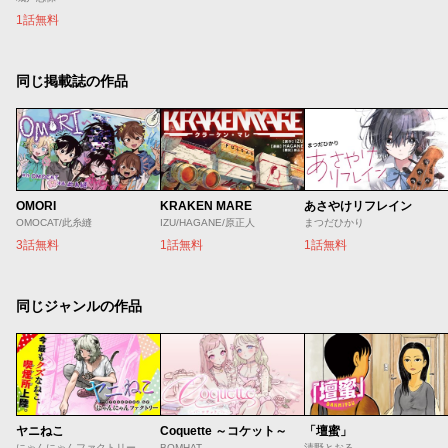
1話無料
同じ掲載誌の作品
OMORI
KRAKEN MARE
あさやけリフレイン
OMOCAT/此糸縫
IZU/HAGANE/原正人
まつだひかり
3話無料
1話無料
1話無料
同じジャンルの作品
ヤニねこ
Coquette ～コケット～
「壇蜜」
にゃんにゃんファクトリー
BOMHAT
清野とおる