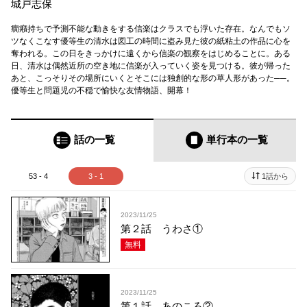
城戸志保
癇癪持ちで予測不能な動きをする信楽はクラスでも浮いた存在。なんでもソ
ツなくこなす優等生の清水は図工の時間に盗み見た彼の紙粘土の作品に心を
奪われる。この日をきっかけに遠くから信楽の観察をはじめることに。ある
日、清水は偶然近所の空き地に信楽が入っていく姿を見つける。彼が帰った
あと、こっそりその場所にいくとそこには独創的な形の草人形があった──。
優等生と問題児の不穏で愉快な友情物語、開幕！
話の一覧
単行本
の一覧
53 - 4
3 - 1
1話から
2023/11/25
第２話 うわさ①
無料
2023/11/25
第１話 あのころ②