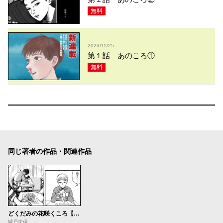
無料
2023/11/25
第１話 あのころ①
無料
同じ著者の作品・関連作品
どくだみの花咲くころ【読み切り版】
城戸志保