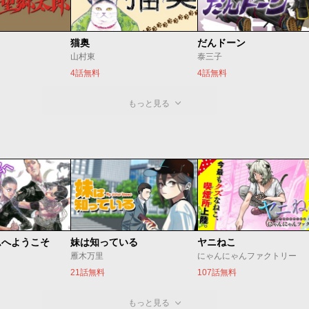
猫奥
だんドーン
山村東
泰三子
4話無料
4話無料
もっと見る
ムへようこそ
妹は知っている
ヤニねこ
雁木万里
にゃんにゃんファクトリー
21話無料
107話無料
もっと見る