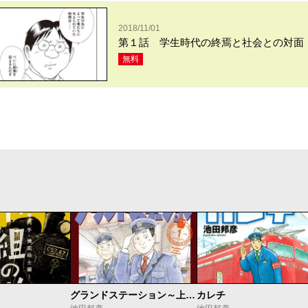
2018/11/01
第１話 学生時代の終焉と社会との対面
無料
グランドステーション～上野駅鉄道公安室日常～
カレチ