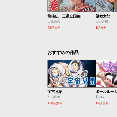
龍狼伝 王霸立国編
望郷太郎
山原義人
山田芳裕
22話無料
1話無料
おすすめの作品
宇宙兄弟
ボールルー
小山宙哉
竹内友
120話無料
11話無料