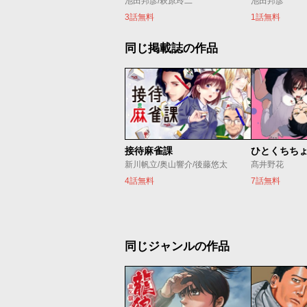
池田邦彦/萩原玲二
池田邦彦
3話無料
1話無料
同じ掲載誌の作品
接待麻雀課
ひとくちち
新川帆立/奥山響介/後藤悠太
髙井野花
4話無料
7話無料
同じジャンルの作品