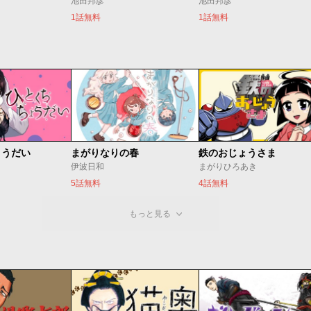
池田邦彦
池田邦彦
1話無料
1話無料
ょうだい
まがりなりの春
鉄のおじょうさま
伊波日和
まがりひろあき
5話無料
4話無料
もっと見る