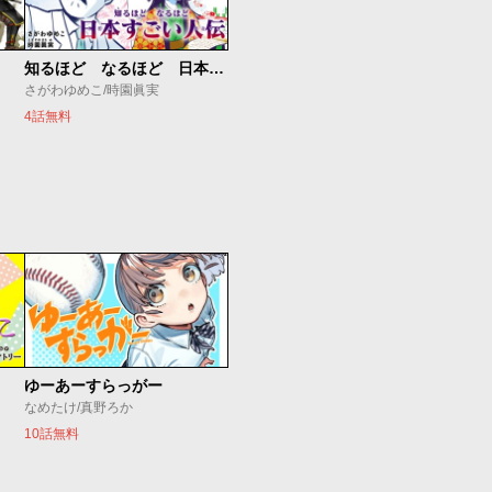
知るほど なるほど 日本すごい人伝
さがわゆめこ/時園眞実
4話無料
ゆーあーすらっがー
なめたけ/真野ろか
10話無料