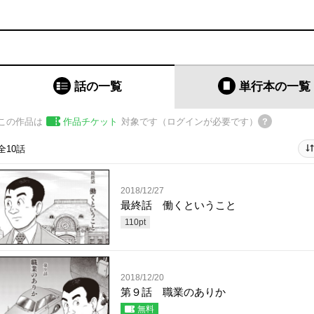
話の一覧
単行本
の一覧
この作品は
作品チケット
対象です（ログインが必要です）
全10話
2018/12/27
最終話 働くということ
110
pt
2018/12/20
第９話 職業のありか
無料