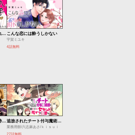
執事に初夜をおあずけされてます。
こんな恋には酔うしかない
宇賀ミユキ
4話無料
今夜もシリアルキラーと待ち合わせ
追放されたチート付与魔術師は気ままなセカンドライフを謳歌する。 ～俺は武器だけじゃなく、あらゆるものに『強化ポイント』を付与できるし、俺の意思でいつでも効果を解除できるけど、残った人たち大丈夫？～
業務用餅/六志麻あさ/ｋｉｓｕｉ
27話無料