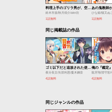
料理上手のゴリラ男が、空腹で倒れていた美女を助けたら、相性最高のベストカップルになった話
鈴木市規/秋月煌介/akn坊
ひな姫/猫又ぬ
1話無料
1話無料
同じ掲載誌の作品
ゴミ以下だと追放された使用人、実は前世賢者です ～史上最強の賢者、世界最高峰の学園に通う～
夜分長文/矢部利恩/蔓木鋼音
龍牙翔/澄守彩
4話無料
4話無料
同じジャンルの作品