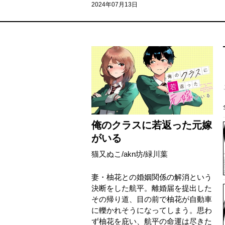
2024年07月13日
俺のクラスに若返った元嫁
がいる
猫又ぬこ
/
akn坊
/
緑川葉
妻・柚花との婚姻関係の解消という
決断をした航平。離婚届を提出した
その帰り道、目の前で柚花が自動車
に轢かれそうになってしまう。思わ
ず柚花を庇い、航平の命運は尽きた