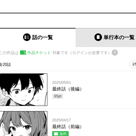
話の一覧
単行本
の一覧
この作品は
作品チケット
対象です（ログインが必要です）
全20話
2025/05/01
最終話（後編）
65
pt
2025/04/17
最終話（前編）
無料