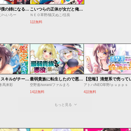
あの鬼教師が僕の姉になるんですか？
こいつらの正体が女だと俺だけが知っている
こ/へいろー
ＮＥＯ草野/猫又ぬこ/伍長
1話無料
俺の『鑑定』スキルがチートすぎて
最弱貴族に転生したので悪役たちを集めてみた
/冬馬来彩
空野進/sorani/ファルまろ
アトハ/NEO草野/ｐｕｐｐｓ
14話無料
4話無料
もっと見る