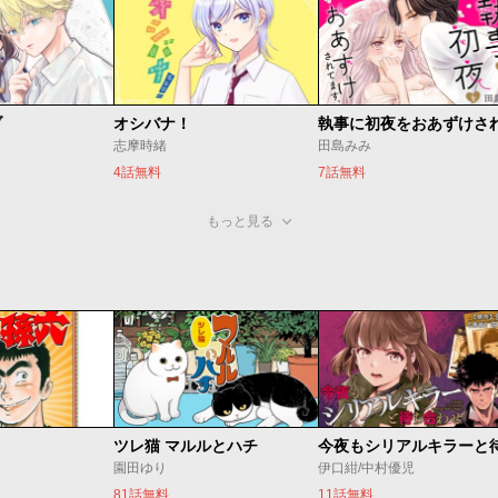
ブ
オシバナ！
志摩時緒
田島みみ
4話無料
7話無料
もっと見る
ツレ猫 マルルとハチ
園田ゆり
伊口紺/中村優児
81話無料
11話無料