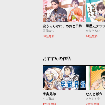
波うららかに、めおと日和
黒歴史クラ
西香はち
かなたるい
36話無料
14話無料
おすすめの作品
宇宙兄弟
なんと孫六
小山宙哉
さだやす圭
120話無料
232話無料