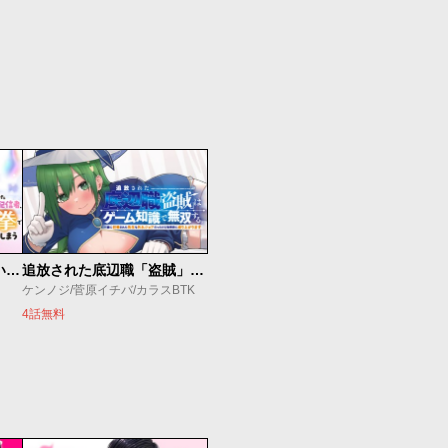
【悲報】清楚系で売っていた底辺配信者、うっかり配信を切り忘れたままSS級モンスターを拳で殴り飛ばしてしまう
追放された底辺職「盗賊」はゲーム知識で無双する。一緒に召喚された先生も外れジョブだったけど効率的に成り上がります
ケンノジ/菅原イチバ/カラスBTK
4話無料