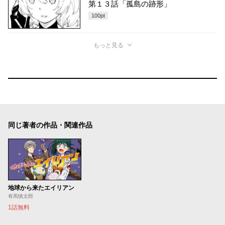
第１３話「孤島の跡形」
100
pt
もっと見る
同じ著者の作品・関連作品
地球から来たエイリアン
有馬慎太郎
1話無料