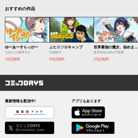
おすすめの作品
ゆーあーすらっがー
ふたりソロキャンプ
世界最強の魔女、始めました ～私だけ『攻略サイト』を見れる世界で自由に生きます～
なめたけ/真野ろか
出端祐大
坂木持丸/riritto/戸賀環
10話無料
64話無料
23話無料
コミックDAYS
最新情報を配信中!
アプリもあります
編集部ブログ
コミックDAYS
@comicdays_team