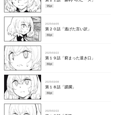
95
pt
2025/04/05
第２０話「逃げた言い訳」
80
pt
2025/03/22
第１９話「窮まった退き口」
80
pt
2025/03/08
第１８話「蹂躙」
80
pt
2025/02/22