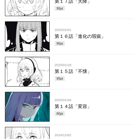
第１７話「天降」
95
pt
2025/02/01
第１６話「進化の瑕疵」
95
pt
2025/01/18
第１５話「不懐」
95
pt
2025/01/04
第１４話「変容」
80
pt
2024/12/02