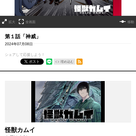
拡大
全画面
移動
第１話「神威」
2024年07月08日
シェアして応援しよう！
RSSフィード
ポスト
埋め込む
怪獣カムイ