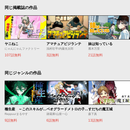
同じ掲載誌の作品
ヤニねこ
アマチュアビジランテ
妹は知っている
にゃんにゃんファクトリー
浅村壮平/内藤光太郎
雁木万里
107話無料
3話無料
21話無料
同じジャンルの作品
種生産 ～このスキルがチートだとまだ誰も気付いていない～
ベオグラードメトロの子供たち
すだちの魔王城
Reppuu/まるやす
隷蔵庫/山座一心
森下真
9話無料
6話無料
13話無料