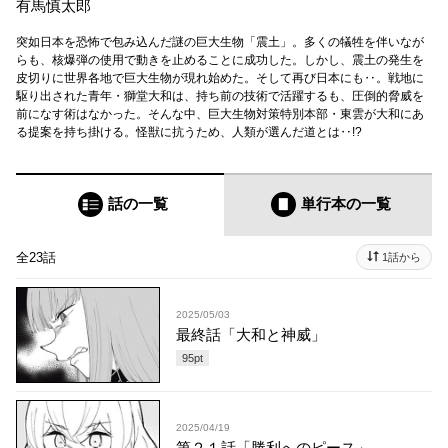
有馬慎太郎
突如日本を恐怖で包み込んだ謎の巨大生物「震土」。多くの犠牲を伴いなが
らも、核爆弾の使用で動きを止めることに成功した。しかし、震土の発生を
皮切りに世界各地で巨大生物が現れ始めた。そして再び日本にも‥。戦地に
駆り出された青年・獅堂大和は、持ち前の技術で活躍するも、圧倒的脅威を
前になす術はなかった。そんな中、巨大生物対策特別本部・東雲が大和にあ
る提案を持ち掛ける。怪獣に抗うため、人類が選んだ道とは‥!?
話の一覧
単行本
の一覧
全23話
1話から
2025/05/03
最終話「大和と神威」
95
pt
2025/04/19
第２１話「勝利へのピース」