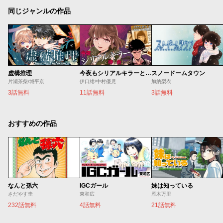
同じジャンルの作品
虚構推理
今夜もシリアルキラーと待ち合わせ
スノードームタウン
片瀬茶柴/城平京
伊口紺/中村優児
加納梨衣
3話無料
11話無料
3話無料
おすすめの作品
なんと孫六
IGCガール
妹は知っている
さだやす圭
東和広
雁木万里
232話無料
4話無料
21話無料