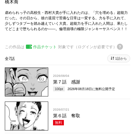
橋木喬
虐められっ子の高校生・西村大貴が手に入れたのは、「穴を埋める」超能力
だった。その日から、彼の退屈で苦痛な日常は一変する。力を手に入れて、
少しずつタブーを踏み越えていく大貴。超能力を手に入れた人間は、果たし
てどこまで堕ちられるのか――。倫理崩壊の極限ジャンキーサスペンス！！
この作品は
作品チケット
対象です（ログインが必要です）
全7話
1話から
2026/08/04
第７話 感謝
100
pt
2026年08月18日
に無料公開予定
2026/07/21
第６話 奪取
無料