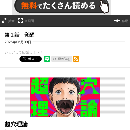
拡大
全画面
移動
第１話 覚醒
2026年06月09日
シェアして応援しよう！
RSSフィード
ポスト
埋め込む
超穴理論