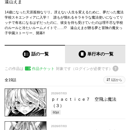
遠山えま
14歳になった天涯孤独なリリ。冴えない人生を変えるために、夢だった魔法
学校スキエンティアに入学！ 誰もが憧れるキラキラな魔法使いになってリ
ッチで有名になるはずだったのに、彼女を待ち受けていたのは理不尽な学校
のルールと冷たいルームメイトで……!? 遠山えまが贈る夢と冒険の魔女っ
子学園ストーリー、開幕!!
話の一覧
単行本
の一覧
この作品は
作品チケット
対象です（ログインが必要です）
全19話
1話から
2026/07/03
ｐｒａｃｔｉｃｅ７ 空飛ぶ魔法
（３）
60
pt
2026/07/03