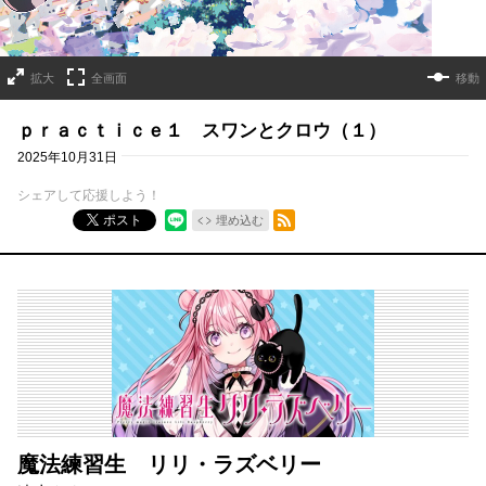
拡大
全画面
移動
ｐｒａｃｔｉｃｅ１ スワンとクロウ（１）
2025年10月31日
シェアして応援しよう！
RSSフィード
ポスト
埋め込む
魔法練習生 リリ・ラズベリー