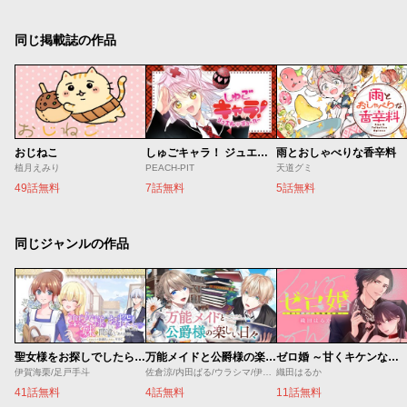
同じ掲載誌の作品
おじねこ
しゅごキャラ！ ジュエルジョーカー
雨とおしゃべりな香辛料
植月えみり
PEACH-PIT
天道グミ
49話無料
7話無料
5話無料
同じジャンルの作品
聖女様をお探しでしたら妹で間違いありません。さあどうぞお連れください、今すぐ。
万能メイドと公爵様の楽しい日々
ゼロ婚 ～甘くキケンな極秘任務～
伊賀海栗/足戸手斗
佐倉涼/内田ぱる/ウラシマ/伊藤テリヤキ
織田はるか
41話無料
4話無料
11話無料