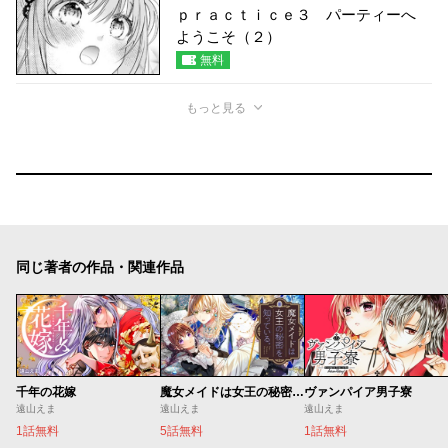
ｐｒａｃｔｉｃｅ３ パーティーへ
ようこそ（２）
無料
もっと見る
同じ著者の作品・関連作品
千年の花嫁
魔女メイドは女王の秘密を知っている。
ヴァンパイア男子寮
遠山えま
遠山えま
遠山えま
1話無料
5話無料
1話無料