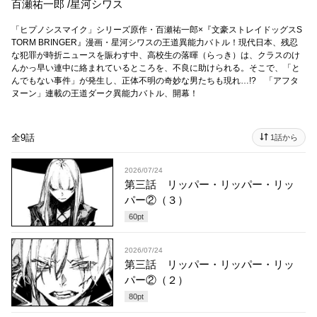
百瀬祐一郎
/
星河シワス
「ヒプノシスマイク」シリーズ原作・百瀬祐一郎×『文豪ストレイドッグスS
TORM BRINGER』漫画・星河シワスの王道異能力バトル！現代日本、残忍
な犯罪が時折ニュースを賑わす中、高校生の落暉（らっき）は、クラスのけ
んかっ早い連中に絡まれているところを、不良に助けられる。そこで、「と
んでもない事件」が発生し、正体不明の奇妙な男たちも現れ…!? 「アフタ
ヌーン」連載の王道ダーク異能力バトル、開幕！
全9話
1話から
2026/07/24
第三話 リッパー・リッパー・リッ
パー②（３）
60
pt
2026/07/24
第三話 リッパー・リッパー・リッ
パー②（２）
80
pt