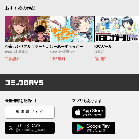
おすすめの作品
今夜もシリアルキラーと待ち合わせ
ゆーあーすらっがー
IGCガール
伊口紺/中村優児
なめたけ/真野ろか
東和広
11話無料
10話無料
4話無料
コミックDAYS
最新情報を配信中!
アプリもあります
編集部ブログ
コミックDAYS
@comicdays_team