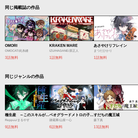
同じ掲載誌の作品
OMORI
KRAKEN MARE
あさやけリフレイン
OMOCAT/此糸縫
IZU/HAGANE/原正人
まつだひかり
3話無料
1話無料
1話無料
同じジャンルの作品
種生産 ～このスキルがチートだとまだ誰も気付いていない～
ベオグラードメトロの子供たち
すだちの魔王城
Reppuu/まるやす
隷蔵庫/山座一心
森下真
9話無料
6話無料
13話無料