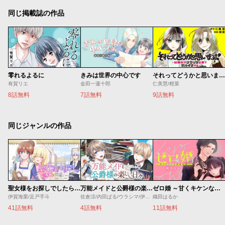
同じ掲載誌の作品
零れるよるに
きみは世界の中心です
それってどうかと思います！～転職女子、ブラック企業でサバイブする。～
有賀リエ
金田一蓮十郎
仁美慧/柑菜
8話無料
7話無料
9話無料
同じジャンルの作品
聖女様をお探しでしたら妹で間違いありません。さあどうぞお連れください、今すぐ。
万能メイドと公爵様の楽しい日々
ゼロ婚 ～甘くキケンな極秘任務～
伊賀海栗/足戸手斗
佐倉涼/内田ぱる/ウラシマ/伊藤テリヤキ
織田はるか
41話無料
4話無料
11話無料