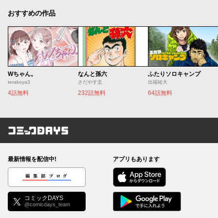
おすすめの作品
Wちゃん。
なんと孫六
ふたりソロキャンプ
terakoya3
さだやす圭
出端祐大
4話無料
232話無料
64話無料
コミックDAYS
最新情報を配信中!
アプリもあります
編集部ブログ
コミックDAYS
@comicdays_team