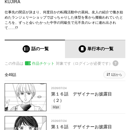
KUJIRA
仕事先の閉店が決まり、何度目かの転職活動中の菜純。友人の紹介で働き始
めたランジェリーショップでぽっちゃりした体型を客から揶揄われていたと
ころを、ずっと会いたかった中学の同級生で元不良のレオに連れ出され
て……!?
話の一覧
単行本
の一覧
この作品は
作品チケット
対象です（ログインが必要です）
全49話
1話から
2026/07/24
第１６話 デザイナーお披露目
（２）
60
pt
2026/07/24
第１６話 デザイナーお披露目