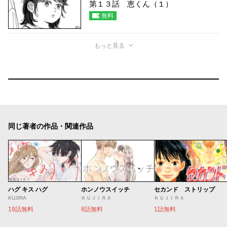
第１３話 恵くん（１）
無料
もっと見る
同じ著者の作品・関連作品
ハグ キス ハグ
ホンノウスイッチ
セカンド ストリップ
KUJIRA
ＫＵＪＩＲＡ
ＫＵＪＩＲＡ
19話無料
8話無料
1話無料