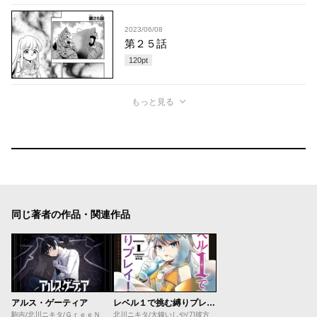
2023/06/08
第２５話
120
pt
もっと見る
同じ著者の作品・関連作品
アルス・ゲーティア
レベル１で挑む縛りプレイ！
駒吉/北川ニキタ/ＧｒｅｅＮ
北川ニキタ/大鐘いしや/刀彼方