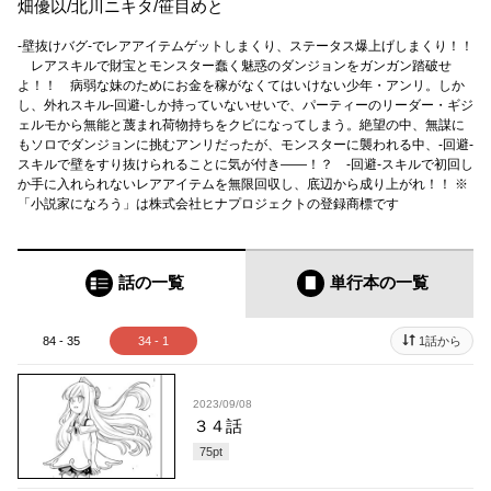
畑優以
/
北川ニキタ
/
笹目めと
-壁抜けバグ-でレアアイテムゲットしまくり、ステータス爆上げしまくり！！
レアスキルで財宝とモンスター蠢く魅惑のダンジョンをガンガン踏破せ
よ！！ 病弱な妹のためにお金を稼がなくてはいけない少年・アンリ。しか
し、外れスキル-回避-しか持っていないせいで、パーティーのリーダー・ギジ
ェルモから無能と蔑まれ荷物持ちをクビになってしまう。絶望の中、無謀に
もソロでダンジョンに挑むアンリだったが、モンスターに襲われる中、-回避-
スキルで壁をすり抜けられることに気が付き――！？ -回避-スキルで初回し
か手に入れられないレアアイテムを無限回収し、底辺から成り上がれ！！ ※
「小説家になろう」は株式会社ヒナプロジェクトの登録商標です
話の一覧
単行本
の一覧
84 - 35
34 - 1
1話から
2023/09/08
３４話
75
pt