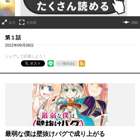
拡大
全画面
移動
第１話
2022年09月08日
シェアして応援しよう！
RSSフィード
ポスト
埋め込む
最弱な僕は壁抜けバグで成り上がる