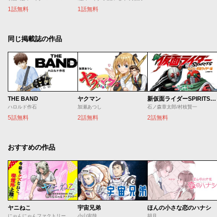
1話無料
1話無料
同じ掲載誌の作品
THE BAND
ヤクマン
新仮面ライダーSPIRITS ロンリー仮面ライダー編
ハロルド作石
加瀬あつし
石ノ森章太郎/村枝賢一
5話無料
2話無料
2話無料
おすすめの作品
ヤニねこ
宇宙兄弟
ほんの小さな恋のハナシ
にゃんにゃんファクトリー
小山宙哉
胡月