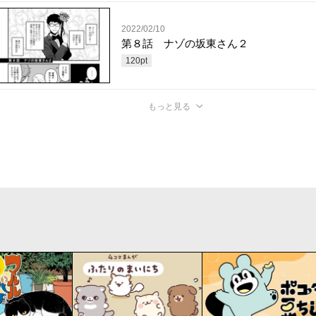
2022/02/10
第８話 ナゾの坂東さん２
120
pt
もっと見る