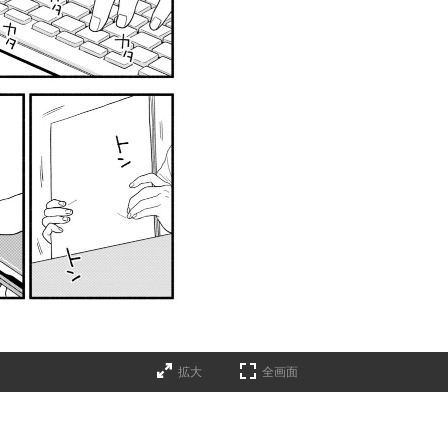
拡大
全画面