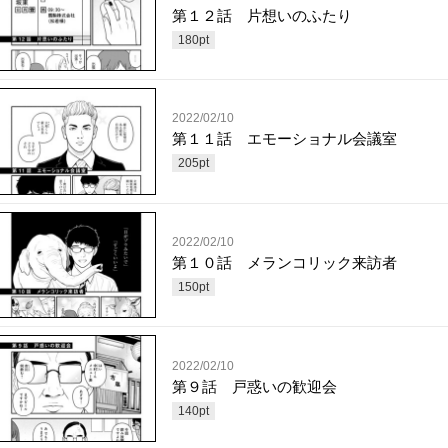
第１２話 片想いのふたり
180
pt
2022/02/10
第１１話 エモーショナル会議室
205
pt
2022/02/10
第１０話 メランコリック来訪者
150
pt
2022/02/10
第９話 戸惑いの歓迎会
140
pt