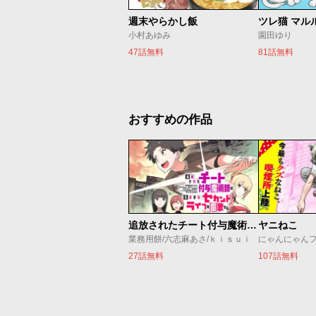
週末やらかし飯
ツレ猫 マル
小村あゆみ
園田ゆり
47話無料
81話無料
おすすめの作品
追放されたチート付与魔術師は気ままなセカンドライフを謳歌する。 ～俺は武器だけじゃなく、あらゆるものに『強化ポイント』を付与できるし、俺の意思でいつでも効果を解除できるけど、残った人たち大丈夫？～
ヤニねこ
業務用餅/六志麻あさ/ｋｉｓｕｉ
にゃんにゃん
27話無料
107話無料