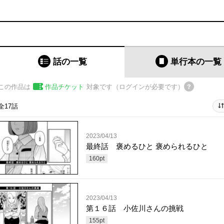
話の一覧
単行本
の一覧
この作品は
作品チケット
対象です（ログインが必要です）
全17話
2023/04/13
最終話 褒めるひと 褒められるひと
160
pt
2023/04/13
第１６話 小佐川さんの挑戦
155
pt