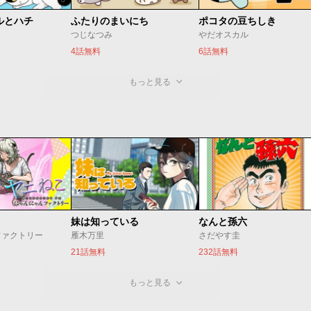
ルとハチ
ふたりのまいにち
ポコタの豆ちしき
つじなつみ
やだオスカル
4話無料
6話無料
もっと見る
妹は知っている
なんと孫六
ファクトリー
雁木万里
さだやす圭
21話無料
232話無料
もっと見る