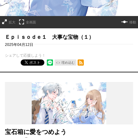
拡大
全画面
移動
Ｅｐｉｓｏｄｅ１ 大事な宝物（１）
2025年04月12日
シェアして応援しよう！
RSSフィード
ポスト
埋め込む
宝石箱に愛をつめよう