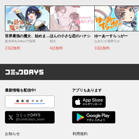
世界最強の魔女、始めました ～私だけ『攻略サイト』を見れる世界で自由に生きます～
ほんの小さな恋のハナシ
ゆーあーすらっがー
坂木持丸/riritto/戸賀環
胡月
なめたけ/真野ろか
23話無料
4話無料
10話無料
コミックDAYS
最新情報を配信中!
アプリもあります
編集部ブログ
コミックDAYS
@comicdays_team
お知らせ
利用規約