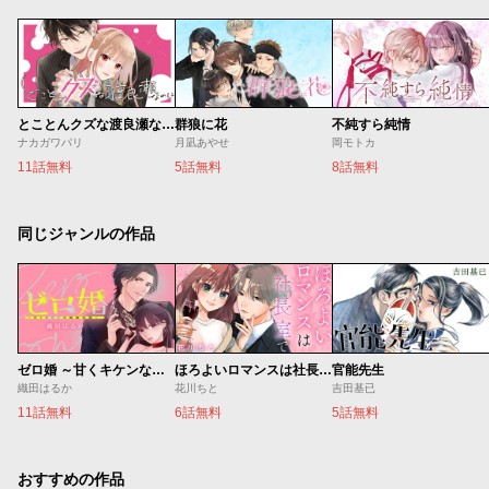
とことんクズな渡良瀬なのに
群狼に花
不純すら純情
ナカガワパリ
月凪あやせ
岡モトカ
11話無料
5話無料
8話無料
同じジャンルの作品
ゼロ婚 ～甘くキケンな極秘任務～
ほろよいロマンスは社長室で
官能先生
織田はるか
花川ちと
吉田基已
11話無料
6話無料
5話無料
おすすめの作品