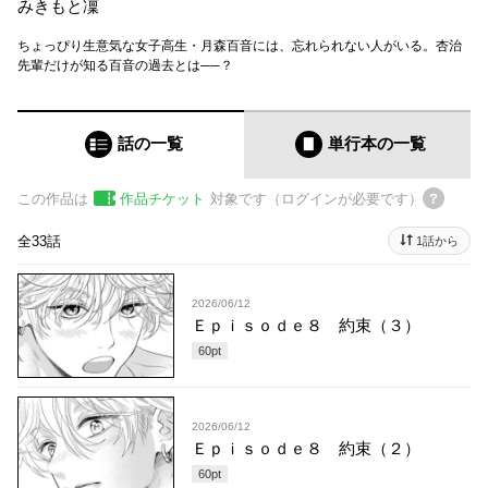
みきもと凜
ちょっぴり生意気な女子高生・月森百音には、忘れられない人がいる。杏治
先輩だけが知る百音の過去とは──？
話の一覧
単行本
の一覧
この作品は
作品チケット
対象です（ログインが必要です）
全33話
1話から
2026/06/12
Ｅｐｉｓｏｄｅ８ 約束（３）
60
pt
2026/06/12
Ｅｐｉｓｏｄｅ８ 約束（２）
60
pt