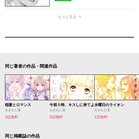
もっと見る
同じ著者の作品・関連作品
稲妻とロマンス
午前０時、キスしに来てよ
水曜日のライオン
みきもと凜
みきもと凜
みきもと凜
3話無料
0話無料
1話無料
同じ掲載誌の作品