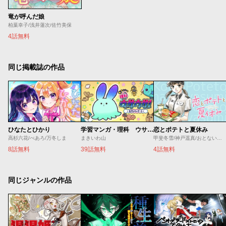
竜が呼んだ娘
柏葉幸子/浅井蓮次/佐竹美保
4話無料
同じ掲載誌の作品
ひなたとひかり
学習マンガ・理科 ウサウサ！
恋とポテトと夏休み
高杉六花/べあろ/万冬しま
まきいわ山
甲斐冬雪/神戸遥真/おとないちあき
8話無料
39話無料
4話無料
同じジャンルの作品