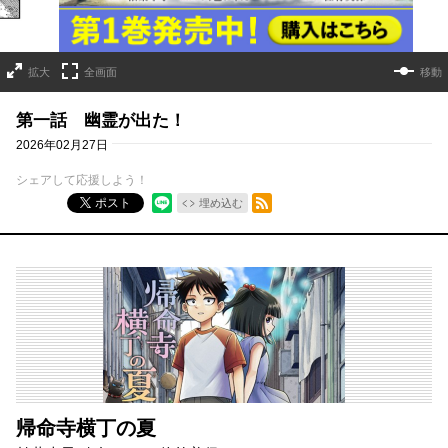
拡大
全画面
移動
第一話 幽霊が出た！
2026年02月27日
シェアして応援しよう！
RSSフィード
ポスト
埋め込む
帰命寺横丁の夏