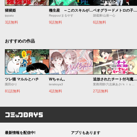
猩猩姫
種生産 ～このスキルがチートだとまだ誰も気付いていない～
ベオグラードメトロの子供たち
ippatu
Reppuu/まるやす
隷蔵庫/山座一心
3話無料
9話無料
6話無料
おすすめの作品
ツレ猫 マルルとハチ
Wちゃん。
追放されたチート付与魔術師は気ままなセカンドライフを謳歌する。 ～俺は武器だけじゃなく、あらゆるものに『強化ポイント』を付与できるし、俺の意思でいつでも効果を解除できるけど、残った人たち大丈夫？～
園田ゆり
terakoya3
業務用餅/六志麻あさ/ｋｉｓｕｉ
81話無料
4話無料
27話無料
コミックDAYS
最新情報を配信中!
アプリもあります