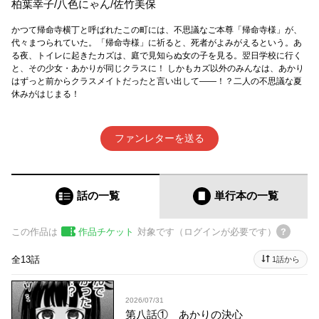
柏葉幸子
/
八色にゃん
/
佐竹美保
かつて帰命寺横丁と呼ばれたこの町には、不思議なご本尊「帰命寺様」が、
代々まつられていた。「帰命寺様」に祈ると、死者がよみがえるという。あ
る夜、トイレに起きたカズは、庭で見知らぬ女の子を見る。翌日学校に行く
と、その少女・あかりが同じクラスに！ しかもカズ以外のみんなは、あかり
はずっと前からクラスメイトだったと言い出して――！？二人の不思議な夏
休みがはじまる！
ファンレターを送る
話の一覧
単行本
の一覧
この作品は
作品チケット
対象です（ログインが必要です）
全13話
1話から
2026/07/31
第八話① あかりの決心