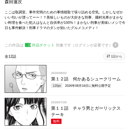
森田蓮次
ここは取調室。事件究明のための事情聴取で張り詰める空気。しかしなぜか
いい匂いが漂ってーー！？美味しいものが大好きな刑事、國村光希がまかな
い料理を食べた犯人はなんと自供率が100%！まかない刑事が美味いメシで今
日も事件解決！刑事ドラマのダシが効いたグルメコメディ！
この作品は
作品チケット
対象です（ログインが必要です）
全12話
1話から
2026/08/02
第１２話 何かあるシュークリーム
120
pt
2026年08月16日
に無料公開予定
2026/07/26
第１１話 チャラ男とガーリックス
テーキ
無料