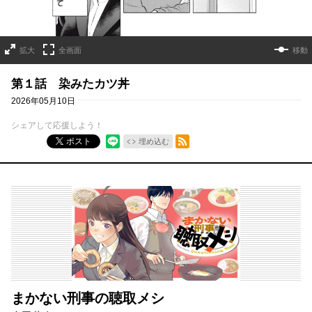
拡大
全画面
移動
第１話 染みたカツ丼
2026年05月10日
シェアして応援しよう！
RSSフィード
ポスト
埋め込む
まかない刑事の聴取メシ