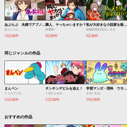
あぶらぶ 夫婦でアブノーマルなラブしませんか？
隣人、ヤっちゃいますか？
私が大好きな小説家を殺すまで
ありしゃん
赤瀬新一
斜線堂有紀/足立いまる
18話無料
6話無料
6話無料
同じジャンルの作品
まんペン
チンチンデビルを追え！
学習マンガ・理科 ウサウサ！
トミムラコタ
くぼたふみお
まきいわ山
10話無料
22話無料
39話無料
おすすめの作品