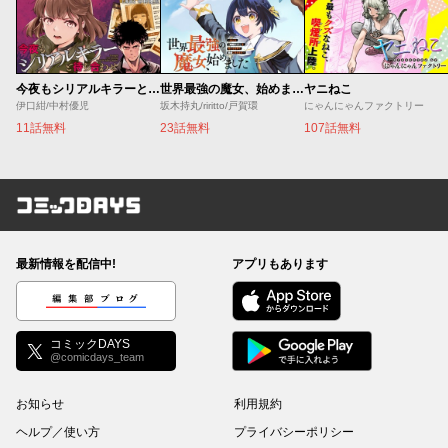
今夜もシリアルキラーと待ち合わせ
世界最強の魔女、始めました ～私だけ『攻略サイト』を見れる世界で自由に生きます～
ヤニねこ
伊口紺/中村優児
坂木持丸/riritto/戸賀環
にゃんにゃんファクトリー
11話無料
23話無料
107話無料
コミックDAYS
最新情報を配信中!
アプリもあります
編集部ブログ
コミックDAYS
@comicdays_team
お知らせ
利用規約
ヘルプ／使い方
プライバシーポリシー