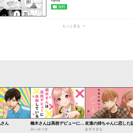
無料
もっと見る
兄さん
楠木さんは高校デビューに失敗している
友達の姉ちゃんに恋した
みいみつき
あずさきな