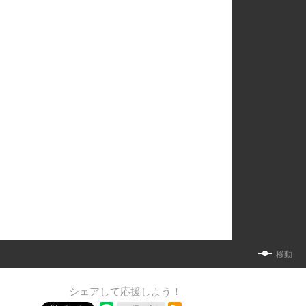
移動
シェアして応援しよう！
RSSフィード