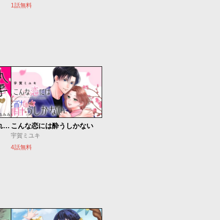
1話無料
執事に初夜をおあずけされてます。
こんな恋には酔うしかない
宇賀ミユキ
4話無料