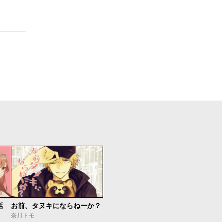
話
お前、タヌキにならねーか？
奈川トモ