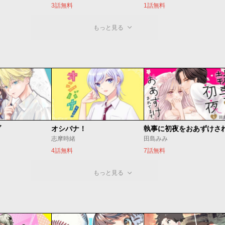
3話無料
1話無料
もっと見る
ブ
オシバナ！
志摩時緒
田島みみ
4話無料
7話無料
もっと見る