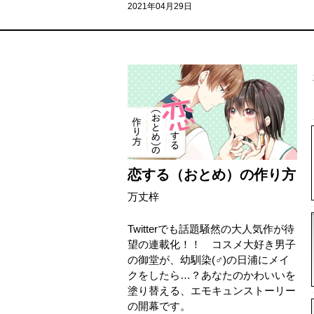
2021年04月29日
恋する（おとめ）の作り方
万丈梓
Twitterでも話題騒然の大人気作が待
望の連載化！！ コスメ大好き男子
の御堂が、幼馴染(♂)の日浦にメイ
クをしたら…？あなたのかわいいを
塗り替える、エモキュンストーリー
の開幕です。