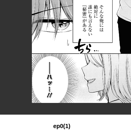
ep0(1)