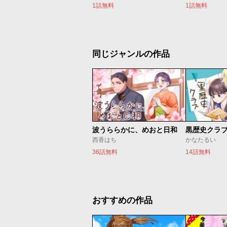
1話無料
1話無料
同じジャンルの作品
波うららかに、めおと日和
黒歴史クラ
西香はち
かなたるい
36話無料
14話無料
おすすめの作品