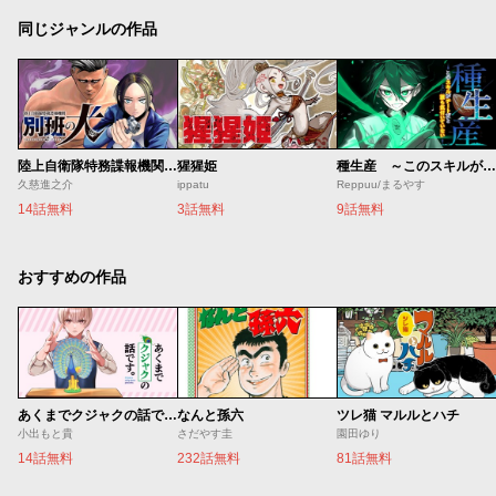
同じジャンルの作品
陸上自衛隊特務諜報機関 別班の犬
猩猩姫
種生産 ～このスキルがチートだとまだ誰も気付いていない～
久慈進之介
ippatu
Reppuu/まるやす
14話無料
3話無料
9話無料
おすすめの作品
あくまでクジャクの話です。
なんと孫六
ツレ猫 マルルとハチ
小出もと貴
さだやす圭
園田ゆり
14話無料
232話無料
81話無料