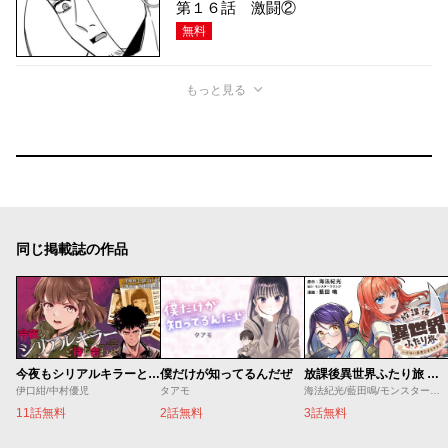
第１６話 激闘②
無料
もっと見る
同じ掲載誌の作品
今夜もシリアルキラーと待ち合わせ
僕だけが知ってるんだぜ
放課後異世界ふたり旅 ～いらない勇者ひきとります～
伊口紺/中村優児
タアモ
海法紀光/藍田鳴/モンスターラウンジ
11話無料
2話無料
3話無料