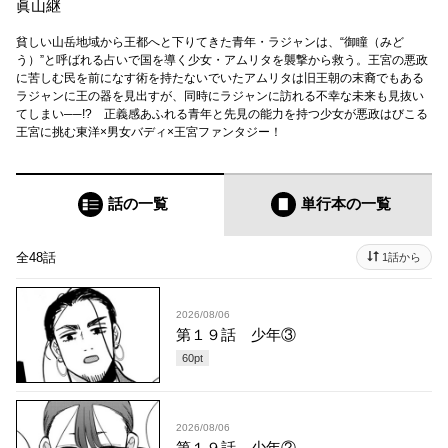
眞山継
貧しい山岳地域から王都へと下りてきた青年・ラジャンは、“御瞳（みど
う）”と呼ばれる占いで国を導く少女・アムリタを襲撃から救う。王宮の悪政
に苦しむ民を前になす術を持たないでいたアムリタは旧王朝の末裔でもある
ラジャンに王の器を見出すが、同時にラジャンに訪れる不幸な未来も見抜い
てしまい──!? 正義感あふれる青年と先見の能力を持つ少女が悪政はびこる
王宮に挑む東洋×男女バディ×王宮ファンタジー！
話の一覧
単行本
の一覧
全48話
1話から
2026/08/06
第１９話 少年③
60
pt
2026/08/06
第１９話 少年②