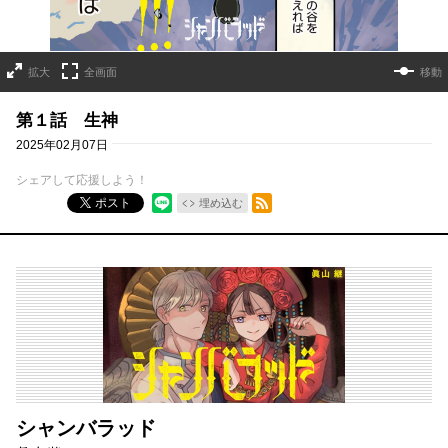
拡大
全画面
移動
第１話 生神
2025年02月07日
シェアして応援しよう！
RSSフィード
ポスト
埋め込む
シャンバラッド