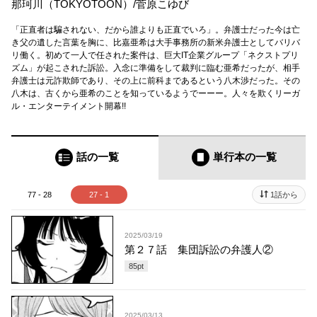
那珂川（TOKYOTOON）
/
菅原こゆび
「正直者は騙されない、だから誰よりも正直でいろ」。弁護士だった今は亡
き父の遺した言葉を胸に、比嘉亜希は大手事務所の新米弁護士としてバリバ
リ働く。初めて一人で任された案件は、巨大IT企業グループ「ネクストプリ
ズム」が起こされた訴訟。入念に準備をして裁判に臨む亜希だったが、相手
弁護士は元詐欺師であり、その上に前科まであるという八木渉だった。その
八木は、古くから亜希のことを知っているようでーーー。人々を欺くリーガ
ル・エンターテイメント開幕!!
話の一覧
単行本
の一覧
77 - 28
27 - 1
1話から
2025/03/19
第２７話 集団訴訟の弁護人②
85
pt
2025/03/13