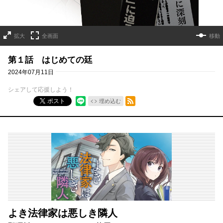
拡大
全画面
移動
第１話 はじめての廷
2024年07月11日
シェアして応援しよう！
RSSフィード
ポスト
埋め込む
よき法律家は悪しき隣人