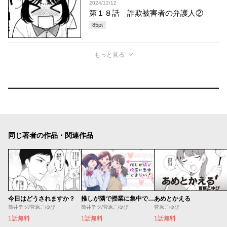
2024/12/12
第１８話 詐欺被害者の弁護人②
85
pt
もっと見る
同じ著者の作品・関連作品
今日はどうされますか？
推しが隣で授業に集中できない！
あめとかえる
筒井テツ/菅原こゆび
筒井テツ/菅原こゆび
菅原こゆび
1話無料
1話無料
1話無料