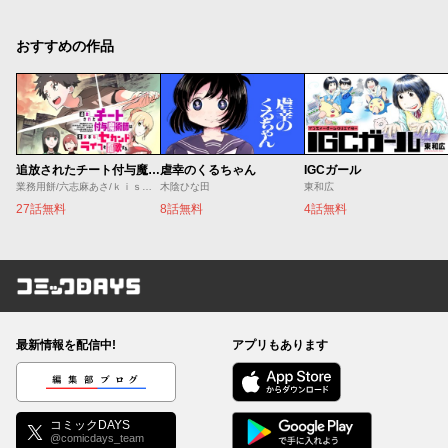
おすすめの作品
追放されたチート付与魔術師は気ままなセカンドライフを謳歌する。 ～俺は武器だけじゃなく、あらゆるものに『強化ポイント』を付与できるし、俺の意思でいつでも効果を解除できるけど、残った人たち大丈夫？～
虐幸のくるちゃん
IGCガール
業務用餅/六志麻あさ/ｋｉｓｕｉ
木陰ひな田
東和広
27話無料
8話無料
4話無料
コミックDAYS
最新情報を配信中!
アプリもあります
編集部ブログ
コミックDAYS
@comicdays_team