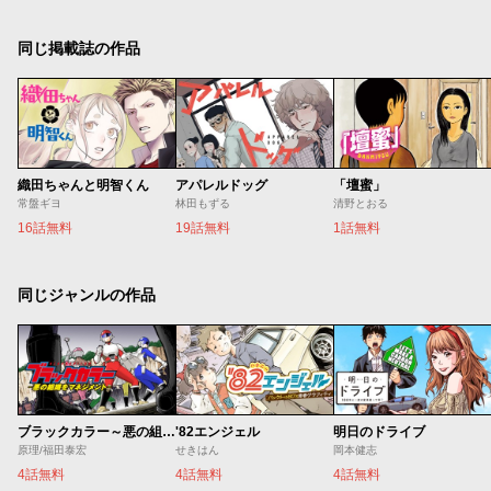
同じ掲載誌の作品
織田ちゃんと明智くん
アパレルドッグ
「壇蜜」
常盤ギヨ
林田もずる
清野とおる
16話無料
19話無料
1話無料
同じジャンルの作品
ブラックカラー～悪の組織をマネジメント～
'82エンジェル
明日のドライブ
原理/福田泰宏
せきはん
岡本健志
4話無料
4話無料
4話無料