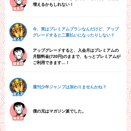
増えるかもしれない！
5.28
5.29
5.29
水
木
木
友人F
今、実はプレミアムプランなんだけど、アップ
グレードすると二重払いになったりしない？
編集部
アップグレードすると、入会月はプレミアムの
月額料金(720円)のままで、もっとプレミアムが
ご利用できます…！
友人F
週刊少年ジャンプは加わりませんかね？
編集部
僕の兄はマガジン派でした。