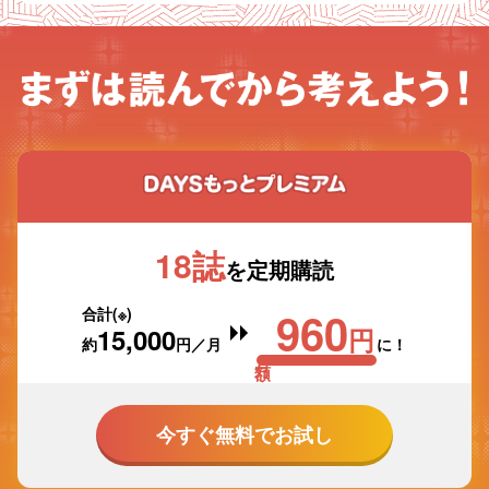
まずは読んでから考えよ
う！
DAYSもっとプレミ
アム
18誌
を定期購読
960
合計(※)
15,000
円
約
円／月
に！
→
今すぐ無料でお試し