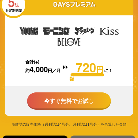
5
誌
DAYSプレミアム
を定期購読
720
合計(※)
4,000
円
約
円／月
に！
→
今すぐ無料でお試し
※雑誌の販売価格（週刊誌は4号分、月刊誌は1号分）を合算した金額