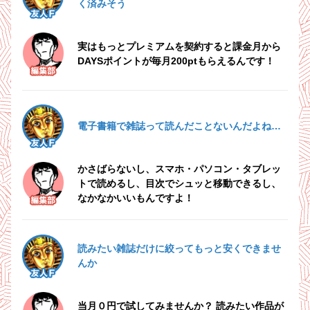
く済みそう
編集部
5.22
5.24
5.24
木
土
土
実はもっとプレミアムを契約すると課金月から
DAYSポイントが毎月200ptもらえるんです！
友
人
電子書籍で雑誌って読んだことないんだよね…
F
編集部
かさばらないし、スマホ・パソコン・タブレッ
トで読めるし、目次でシュッと移動できるし、
5.25
5.26
5.26
日
月
月
なかなかいいもんですよ！
友人F
読みたい雑誌だけに絞ってもっと安くできませ
んか
編集部
当月０円で試してみませんか？ 読みたい作品が