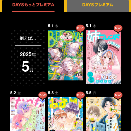
DAYSもっとプレミアム 18誌
DAYSプレミアム 5誌
5.1
5.1
木
木
例えば…
2025
年
5
月
5.2
5.3
5.5
金
土
月