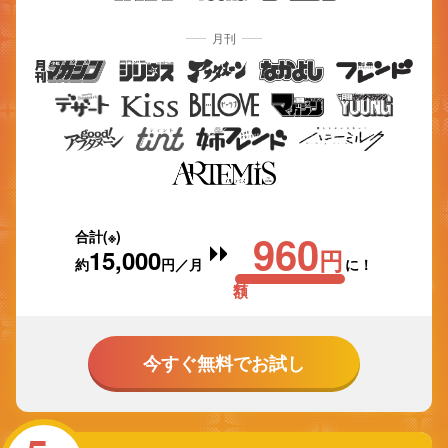
月刊
960
合計(※)
15,000
円
約
円／月
に！
→
今すぐ無料でお試し