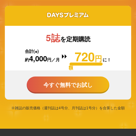
DAYSプレミアム
5誌
を定期購読
720
合計(※)
4,000
円
約
円／月
に！
→
今すぐ無料でお試し
※雑誌の販売価格（週刊誌は4号分、月刊誌は1号分）を合算した金額