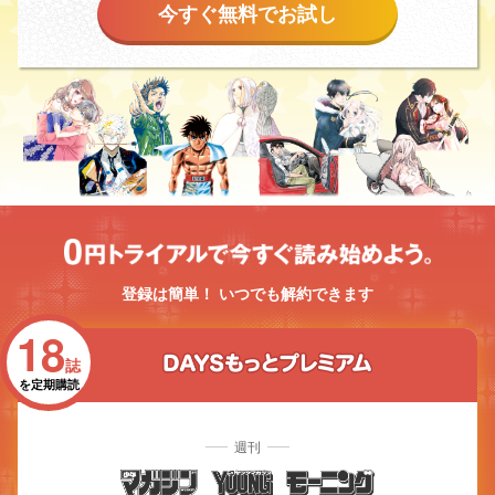
今すぐ無料でお試し
0円トライアルで今すぐ読
み始めよう。
登録は簡単！ いつでも解約できます
18
誌
DAYSもっとプレミア
を定期購読
ム
週刊