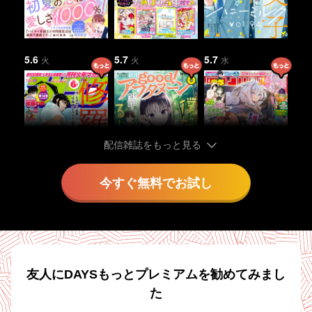
5.6
5.7
5.7
火
火
水
配信雑誌をもっと見る
今すぐ無料でお試し
5.8
5.9
5.12
木
金
月
友人にDAYSもっとプレミアムを勧めてみまし
た