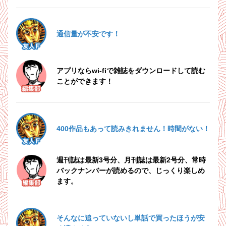
友人F
通信量が不安です！
5.13
5.14
5.15
火
水
木
編集部
アプリならwi-fiで雑誌をダウンロードして読む
ことができます！
友人F
400作品もあって読みきれません！時間がない！
5.19
5.20
5.21
月
火
水
編集部
週刊誌は最新3号分、月刊誌は最新2号分、常時
バックナンバーが読めるので、じっくり楽しめ
ます。
友人F
そんなに追っていないし単話で買ったほうが安