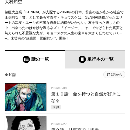
大村知空
超巨大企業「GENNAI」が支配する2069年の日本。貧富の差が広がる社会で
圧倒的な「貧」として暮らす青年・キョウスケは、GENNAI勤務だったエリ
ートの親友・ユーヤの不審な自殺に納得がいかない。友を喪った虚しさの
中、出会ったのは奇妙な喋るネズミ「イージー」。そこで告げられた真実と
与えられた不思議な力が、キョースケの人生の歯車を大きく狂わせていく─
─。未曾有の“超感覚・覚醒的SF”、開幕！
話の一覧
単行本
の一覧
全10話
1話から
2026/08/03
第１０話 金を持つと自然が好きに
なる
80
pt
2026/07/27
第９話 リ東京でリ逃走