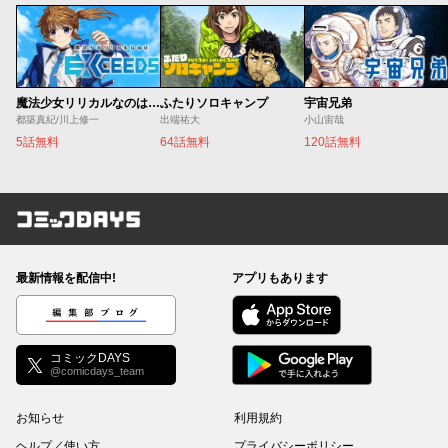
魔法少女リリカルなのは EXCEEDS
ふたりソロキャンプ
宇宙兄弟
都築真紀/川上修一
出端祐大
小山宙哉
5話無料
64話無料
120話無料
コミックDAYS
最新情報を配信中!
アプリもあります
編集部ブログ
コミックDAYS
@comicdays_team
お知らせ
利用規約
ヘルプ／使い方
プライバシーポリシー