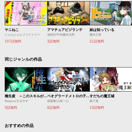
ヤニねこ
アマチュアビジランテ
妹は知っている
にゃんにゃんファクトリー
浅村壮平/内藤光太郎
雁木万里
107話無料
3話無料
21話無料
同じジャンルの作品
種生産 ～このスキルがチートだとまだ誰も気付いていない～
ベオグラードメトロの子供たち
すだちの魔王城
Reppuu/まるやす
隷蔵庫/山座一心
森下真
9話無料
6話無料
13話無料
おすすめの作品