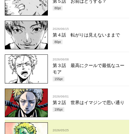
第５話 お前はどうする？
80
pt
2026/06/15
第４話 転がりは見えないままで
80
pt
2026/06/08
第３話 最高にクールで最低なユー
モア
155
pt
2026/06/01
第２話 世界はイマジンで思い通り
195
pt
2026/05/25