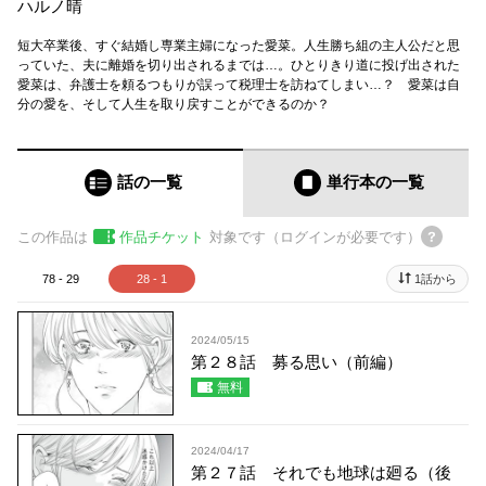
ハルノ晴
短大卒業後、すぐ結婚し専業主婦になった愛菜。人生勝ち組の主人公だと思
っていた、夫に離婚を切り出されるまでは…。ひとりきり道に投げ出された
愛菜は、弁護士を頼るつもりが誤って税理士を訪ねてしまい…？ 愛菜は自
分の愛を、そして人生を取り戻すことができるのか？
話の一覧
単行本
の一覧
この作品は
作品チケット
対象です（ログインが必要です）
78 - 29
28 - 1
1話から
2024/05/15
第２８話 募る思い（前編）
無料
2024/04/17
第２７話 それでも地球は廻る（後