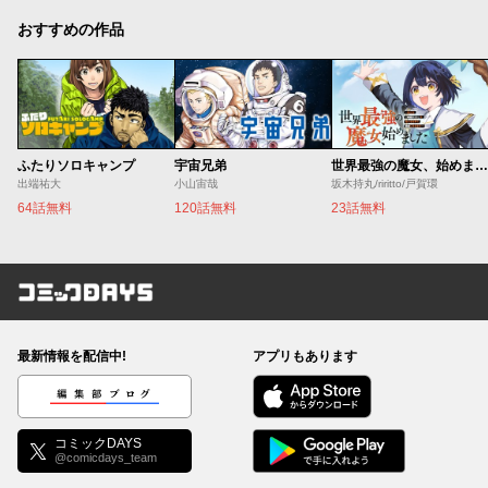
おすすめの作品
ふたりソロキャンプ
宇宙兄弟
世界最強の魔女、始めました ～私だけ『攻略サイト』を見れる世界で自由に生きます～
出端祐大
小山宙哉
坂木持丸/riritto/戸賀環
64話無料
120話無料
23話無料
コミックDAYS
最新情報を配信中!
アプリもあります
編集部ブログ
コミックDAYS
@comicdays_team