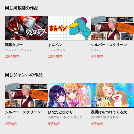
同じ掲載誌の作品
戦隊タブー
まんペン
シルバー・スクリーン
TK2/エド・バルスト
トミムラコタ
いまい
26話無料
10話無料
4話無料
同じジャンルの作品
シルバー・スクリーン
ひなたとひかり
夜明けをつれてくる犬
いまい
高杉六花/べあろ/万冬しま
吉田桃子/あまぎ夏芽
4話無料
8話無料
4話無料