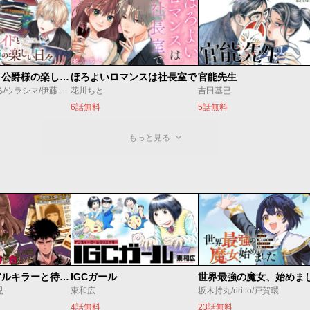
万能メイドと公爵様の楽しい日々
ほろよいロマンスは社長室で
官能先生
佐倉涼/内田ぱる/ウラシマ/伊藤テリヤキ
花川ちと
吉田基已
6話無料
5話無料
もっと見る
今夜もシリアルキラーと待ち合わせ
IGCガール
児
東和広
坂木持丸/riritto/戸賀環
4話無料
23話無料