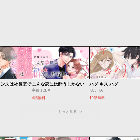
マンスは社長室で
こんな恋には酔うしかない
ハグ キス ハグ
宇賀ミユキ
KUJIRA
4話無料
19話無料
もっと見る