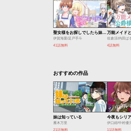
聖女様をお探しでしたら妹で間違いありません。さあどうぞお連れください、今すぐ。
伊賀海栗/足戸手斗
41話無料
4話無料
おすすめの作品
妹は知っている
雁木万里
伊口紺/中村優
21話無料
11話無料