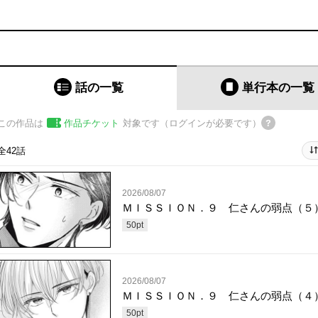
話の一覧
単行本
の一覧
この作品は
作品チケット
対象です（ログインが必要です）
全42話
2026/08/07
ＭＩＳＳＩＯＮ．９ 仁さんの弱点（５
50
pt
2026/08/07
ＭＩＳＳＩＯＮ．９ 仁さんの弱点（４
50
pt