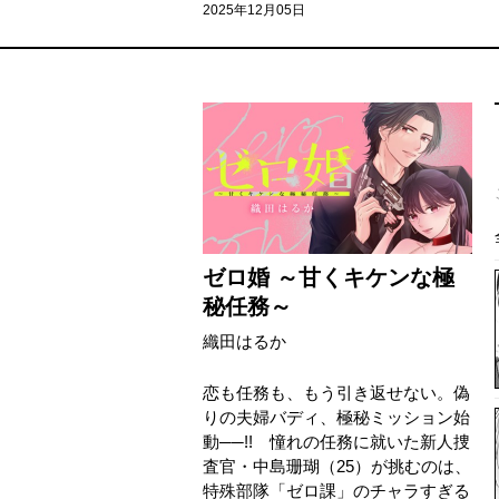
2025年12月05日
ゼロ婚 ～甘くキケンな極
秘任務～
織田はるか
恋も任務も、もう引き返せない。偽
りの夫婦バディ、極秘ミッション始
動──!! 憧れの任務に就いた新人捜
査官・中島珊瑚（25）が挑むのは、
特殊部隊「ゼロ課」のチャラすぎる