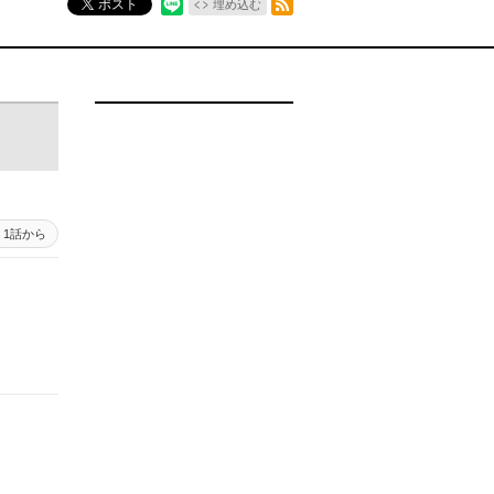
ポスト
埋め込む
1話から
）
）