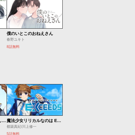
僕のいとこのおねえさん
春野ユキト
8話無料
世界最強の魔女、始めました ～私だけ『攻略サイト』を見れる世界で自由に生きます～
魔法少女リリカルなのは EXCEEDS
都築真紀/川上修一
5話無料