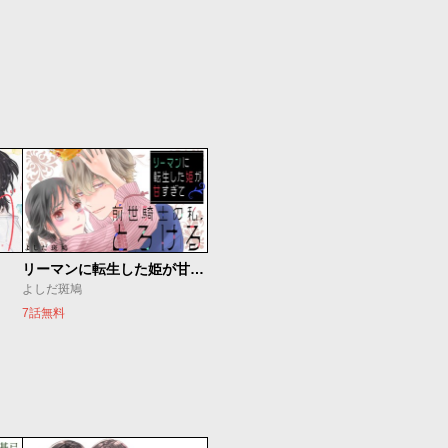
リーマンに転生した姫が甘すぎて前世騎士の私、とろける
よしだ斑鳩
7話無料