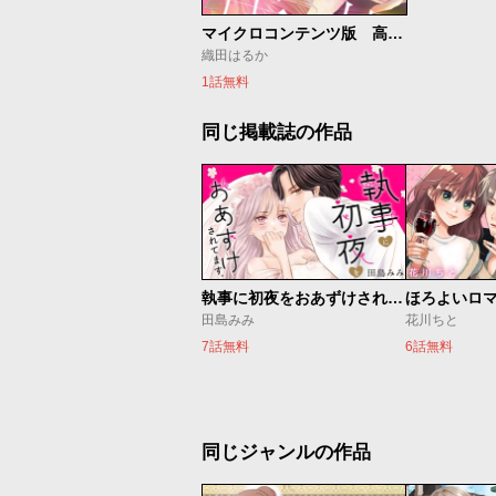
マイクロコンテンツ版 高坂社長は我慢できない ～トロける同居生活はじまりました～
織田はるか
1話無料
同じ掲載誌の作品
執事に初夜をおあずけされてます。
ほろよいロ
田島みみ
花川ちと
7話無料
6話無料
同じジャンルの作品