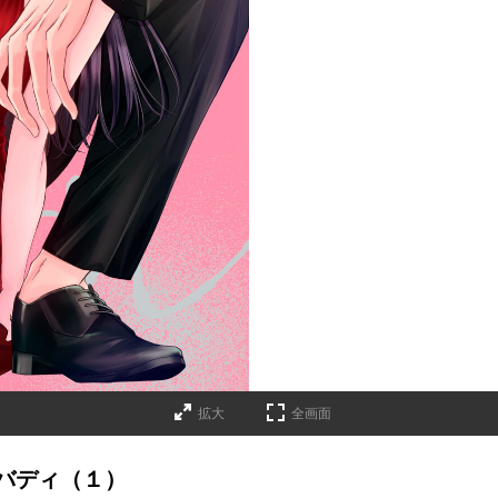
拡大
全画面
バディ（１）