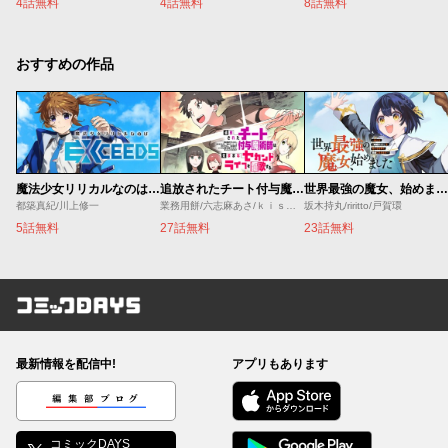
4話無料
4話無料
8話無料
おすすめの作品
魔法少女リリカルなのは EXCEEDS
追放されたチート付与魔術師は気ままなセカンドライフを謳歌する。 ～俺は武器だけじゃなく、あらゆるものに『強化ポイント』を付与できるし、俺の意思でいつでも効果を解除できるけど、残った人たち大丈夫？～
世界最強の魔女、始めました ～私だけ『攻略サイト』を見れる世界で自由に生きます～
都築真紀/川上修一
業務用餅/六志麻あさ/ｋｉｓｕｉ
坂木持丸/riritto/戸賀環
5話無料
27話無料
23話無料
コミックDAYS
最新情報を配信中!
アプリもあります
編集部ブログ
コミックDAYS