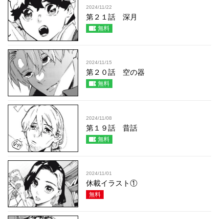
2024/11/22
第２１話 深月
無料
2024/11/15
第２０話 空の器
無料
2024/11/08
第１９話 昔話
無料
2024/11/01
休載イラスト①
無料