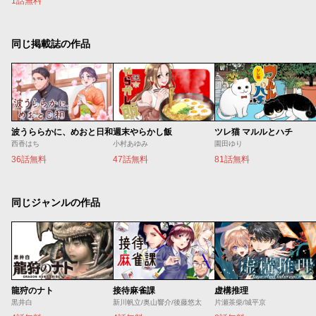
1話無料
同じ掲載誌の作品
波うららかに、めおと日和
週末やらかし飯
ツレ猫 マルルとハチ
西香はち
小村あゆみ
園田ゆり
36話無料
47話無料
81話無料
同じジャンルの作品
龍狩のナト
接待麻雀課
虚構推理
黒井白
新川帆立/奥山響介/後藤悠太
片瀬茶柴/城平京