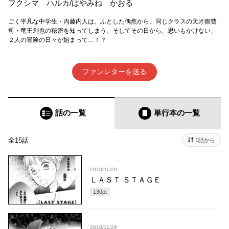
フクシマ ハルカ
/
はやみね かおる
ごく平凡な中学生・内藤内人は、ふとした偶然から、同じクラスの天才御曹
司・竜王創也の秘密を知ってしまう。そしてその日から、思いもかけない、
２人の冒険の日々が始まって…！？
ファンレターを送る
話の一覧
単行本
の一覧
全15話
1話から
2018/11/29
ＬＡＳＴ ＳＴＡＧＥ
130
pt
2018/11/29