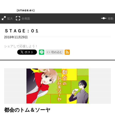
拡大
全画面
移動
ＳＴＡＧＥ：０１
2018年11月29日
シェアして応援しよう！
RSSフィード
ポスト
埋め込む
都会のトム＆ソーヤ