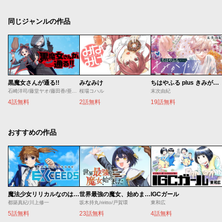
同じジャンルの作品
黒魔女さんが通る!!
みなみけ
ちはやふる plus きみがため
石崎洋司/藤堂ヤオ/藤田香/亜沙美
桜場コハル
末次由紀
4話無料
2話無料
19話無料
おすすめの作品
魔法少女リリカルなのは EXCEEDS
世界最強の魔女、始めました ～私だけ『攻略サイト』を見れる世界で自由に生きます～
IGCガール
都築真紀/川上修一
坂木持丸/riritto/戸賀環
東和広
5話無料
23話無料
4話無料