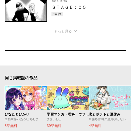
2018/11/29
ＳＴＡＧＥ：０５
140
pt
もっと見る
同じ掲載誌の作品
ひなたとひかり
学習マンガ・理科 ウサウサ！
恋とポテトと夏休み
高杉六花/べあろ/万冬しま
まきいわ山
甲斐冬雪/神戸遥真/おとないちあき
8話無料
39話無料
4話無料