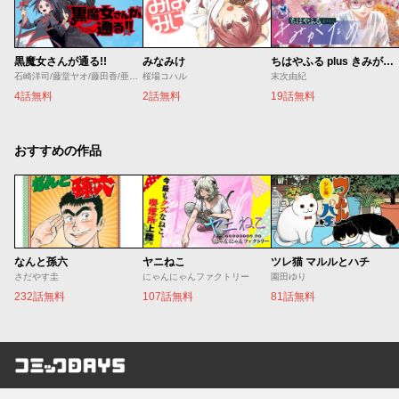
黒魔女さんが通る!!
みなみけ
ちはやふる plus きみがため
石崎洋司/藤堂ヤオ/藤田香/亜沙美
桜場コハル
末次由紀
4話無料
2話無料
19話無料
おすすめの作品
なんと孫六
ヤニねこ
ツレ猫 マルルとハチ
さだやす圭
にゃんにゃんファクトリー
園田ゆり
232話無料
107話無料
81話無料
コミックDAYS