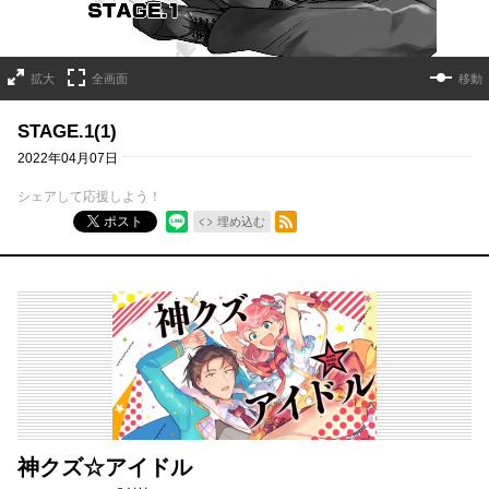
拡大
全画面
移動
STAGE.1(1)
2022年04月07日
シェアして応援しよう！
RSSフィード
ポスト
埋め込む
神クズ☆アイドル