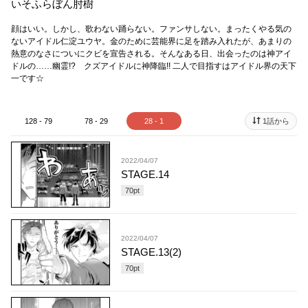
いそふらぼん肘樹
顔はいい。しかし、歌わない踊らない。ファンサしない。まったくやる気の
ないアイドル仁淀ユウヤ。金のために芸能界に足を踏み入れたが、あまりの
熱意のなさについにクビを宣告される。そんなある日、出会ったのは神アイ
ドルの……幽霊!? クズアイドルに神降臨!! 二人で目指すはアイドル界の天下
一です☆
128 - 79
78 - 29
28 - 1
1話から
2022/04/07
STAGE.14
70
pt
2022/04/07
STAGE.13(2)
70
pt