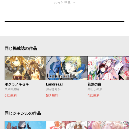
もっと見る
同じ掲載誌の作品
ボクラノキセキ
Landreaall
花燭の白
久米田夏緒
おがきちか
高山しのぶ
6話無料
5話無料
4話無料
同じジャンルの作品