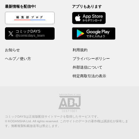
最新情報を配信中!
アプリもあります
編集部ブログ
コミックDAYS
@comicdays_team
お知らせ
利用規約
ヘルプ／使い方
プライバシーポリシー
外部送信について
特定商取引法の表示
コミックDAYSは正規版配信サイトマークを取得したサービスです。
©
KODANSHA Ltd.
All rights reserved. このサイトのデータの著作権は講談社が保有しま
す。無断複製転載放送等は禁止します。