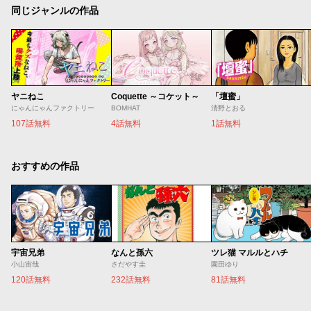
同じジャンルの作品
ヤニねこ
Coquette ～コケット～
「壇蜜」
にゃんにゃんファクトリー
BOMHAT
清野とおる
107話無料
4話無料
1話無料
おすすめの作品
宇宙兄弟
なんと孫六
ツレ猫 マルルとハチ
小山宙哉
さだやす圭
園田ゆり
120話無料
232話無料
81話無料