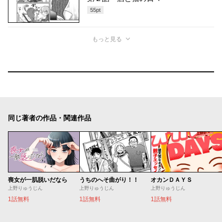
55
pt
もっと見る
同じ著者の作品・関連作品
喪女が一肌脱いだなら
うちのへそ曲がり！！
オカンＤＡＹＳ
上野りゅうじん
上野りゅうじん
上野りゅうじん
1話無料
1話無料
1話無料