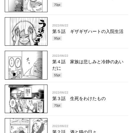
70
pt
2022/06/22
第５話 ギザギザハートの入院生活
95
pt
2022/06/22
第４話 家族は悲しみと冷静のあい
だに
55
pt
2022/06/22
第３話 生死をわけたもの
70
pt
2022/06/22
第２話 酒と猫の日々