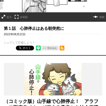
拡大
全画面
移動
第１話 心肺停止はある朝突然に
2022年06月22日
シェアして応援しよう！
RSSフィード
ポスト
埋め込む
（コミック版）山手線で心肺停止！ アラフ