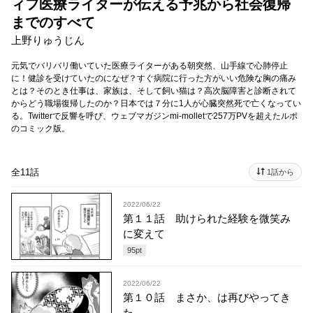
ィフ医療ライターが伝える予兆から社会復帰
までのすべて
上野りゅうじん
元気でバリバリ働いていた医療ライターがある朝突然、山手線で心肺停止
に！健診を受けていたのになぜ？すぐ病院に行った方がいい危険な胸の痛み
とは？そのとき仕事は、家族は、そして飼い猫は？高次脳障害と診断されて
からどう職場復帰したのか？日本では７分に1人が心臓突然死で亡くなってい
る。Twitterで反響を呼び、ウェブマガジンmi-molletで257万PVを超えたルポ
のコミック版。
全11話
1話から
2022/06/22
第１１話 助けられた経験を微笑み
に変えて
95
pt
2022/06/22
第１０話 まさか、は再びやってき
た