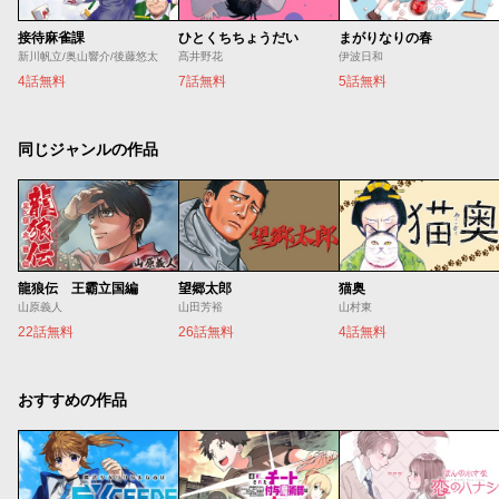
接待麻雀課
ひとくちちょうだい
まがりなりの春
新川帆立/奥山響介/後藤悠太
髙井野花
伊波日和
4話無料
7話無料
5話無料
同じジャンルの作品
龍狼伝 王霸立国編
望郷太郎
猫奥
山原義人
山田芳裕
山村東
22話無料
26話無料
4話無料
おすすめの作品