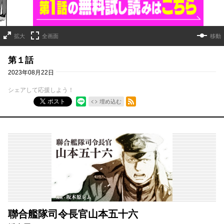
拡大
全画面
移動
第１話
2023年08月22日
シェアして応援しよう！
RSSフィード
ポスト
埋め込む
聯合艦隊司令長官山本五十六