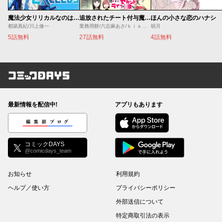
魔法少女リリカルなのは EXCEEDS
追放されたチート付与魔術師は気ままなセカンドライフを謳歌する。 ～俺は武器だけじゃなく、あらゆるものに『強化ポイント』を付与できるし、俺の意思でいつでも効果を解除できるけど、残った人たち大丈夫？～
ほんの小さな恋のハナシ
都築真紀/川上修一
業務用餅/六志麻あさ/ｋｉｓｕｉ
胡月
5話無料
27話無料
4話無料
コミックDAYS
最新情報を配信中!
アプリもあります
編集部ブログ
コミックDAYS
@comicdays_team
お知らせ
利用規約
ヘルプ／使い方
プライバシーポリシー
外部送信について
特定商取引法の表示