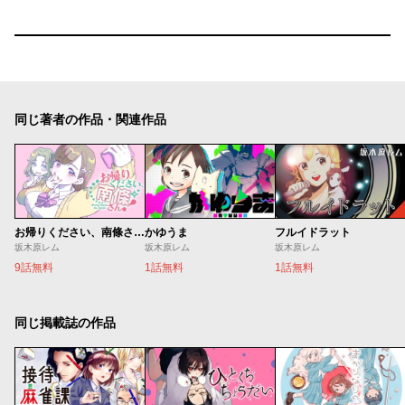
同じ著者の作品・関連作品
お帰りください、南條さん！
かゆうま
フルイドラット
坂木原レム
坂木原レム
坂木原レム
9話無料
1話無料
1話無料
同じ掲載誌の作品