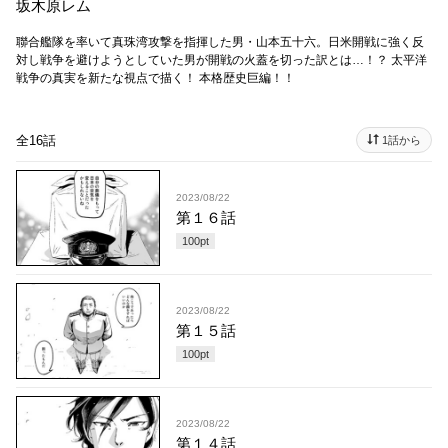
坂木原レム
聯合艦隊を率いて真珠湾攻撃を指揮した男・山本五十六。日米開戦に強く反
対し戦争を避けようとしていた男が開戦の火蓋を切った訳とは…！？ 太平洋
戦争の真実を新たな視点で描く！ 本格歴史巨編！！
全16話
1話から
2023/08/22
第１６話
100
pt
2023/08/22
第１５話
100
pt
2023/08/22
第１４話